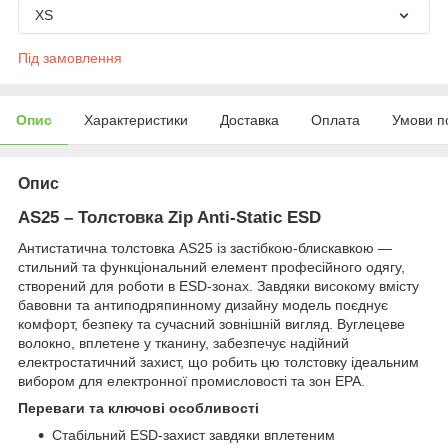
XS
Під замовлення
Опис
Характеристики
Доставка
Оплата
Умови п
Опис
AS25 – Толстовка Zip Anti-Static ESD
Антистатична толстовка AS25 із застібкою-блискавкою —
стильний та функціональний елемент професійного одягу,
створений для роботи в ESD-зонах. Завдяки високому вмісту
бавовни та антиподряпинному дизайну модель поєднує
комфорт, безпеку та сучасний зовнішній вигляд. Вуглецеве
волокно, вплетене у тканину, забезпечує надійний
електростатичний захист, що робить цю толстовку ідеальним
вибором для електронної промисловості та зон EPA.
Переваги та ключові особливості
Стабільний ESD-захист завдяки вплетеним