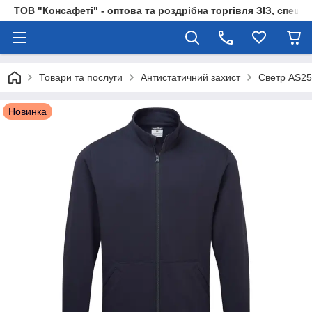
ТОВ "Консафеті" - оптова та роздрібна торгівля ЗІЗ, спецод
Товари та послуги
Антистатичний захист
Светр AS25
Новинка