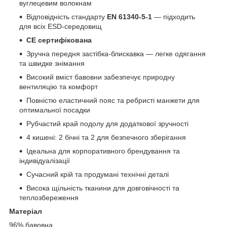
вуглецевим волокнам
Відповідність стандарту
EN 61340-5-1
— підходить
для всіх ESD-середовищ
CE сертифікована
Зручна передня застібка-блискавка — легке одягання
та швидке знімання
Високий вміст бавовни забезпечує природну
вентиляцію та комфорт
Повністю еластичний пояс та ребристі манжети для
оптимальної посадки
Рубчастий край подолу для додаткової зручності
4 кишені: 2 бічні та 2 для безпечного зберігання
Ідеальна для корпоративного брендування та
індивідуалізації
Сучасний крій та продумані технічні деталі
Висока щільність тканини для довговічності та
теплозбереження
Матеріал
96% бавовна