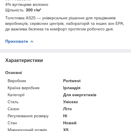
4% вуглецеве волокно
Щільність:
300 г/м²
Толстовка AS25 — універсальне рішення для працівників
виробництв, сервісних центрів, лабораторій та інших зон EPA,
де важлива безпека та комфорт протягом робочого дня.
Приховати
Характеристики
Основні
Виробник
Portwest
Країна виробник
Ірландія
Категорії
Для енергетиків
Стать
Унісекс
Сезон
Літо
Регулювання розміру
Ні
Стан
Новий
Міжнародний розмір
XS