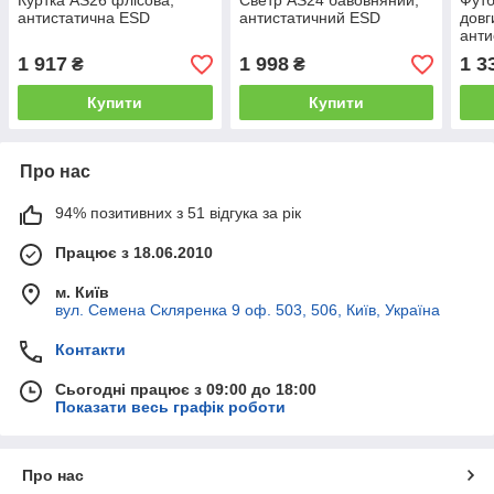
Куртка AS26 флісова,
Светр AS24 бавовняний,
Футб
антистатична ESD
антистатичний ESD
довг
анти
1 917
1 998
1 3
₴
₴
Купити
Купити
Про нас
94% позитивних з 51 відгука за рік
Працює з 18.06.2010
м. Київ
вул. Семена Скляренка 9 оф. 503, 506, Київ, Україна
Контакти
Сьогодні працює з 09:00 до 18:00
Показати весь графік роботи
Про нас