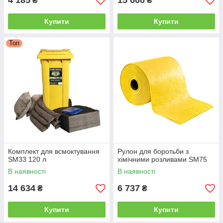
4 185
15 660
₴
₴
Купити
Купити
Топ
Комплект для всмоктування
Рулон для боротьби з
SM33 120 л
хімічними розливами SM75
В наявності
В наявності
14 634
6 737
₴
₴
Купити
Купити