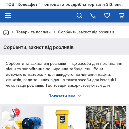
ТОВ "Консафеті" - оптова та роздрібна торгівля ЗІЗ, спецод
Товари та послуги
Сорбенти, захист від розливів
Сорбенти, захист від розливів
Сорбенти та захист від розливів — це засоби для поглинання
рідин та запобігання поширенню забруднень. Вони
включають матеріали для швидкого поглинання нафти,
хімікатів, води та інших рідин, а також засоби для ізоляції і
локалізації розливів. Такі товари використовуються для
забезпечення безпеки в промислових, складських та інших
Показати все
середовищах, де можуть виникнути розливи або витоки.