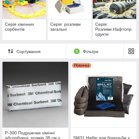
Серія хімічних
Серія: розливи
Серія:
сорбентів
загальні
Розливи.Нафтопр
одукти
Сортування
0
Фільтри
Новинка
P-300 Подушечки хімічні
абсорбуючі, розмір 38 см х
SM31 Набір для боротьби з