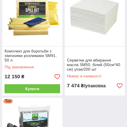
Комплект для боротьби з
хімічними розливами SM91,
50 л
Серветки для вбирання
масла SM50, білий (50см*40
Під замовлення
см) упак/200 шт
12 150
Немає в наявності
₴
7 474
₴/упаковка
Купити
Топ