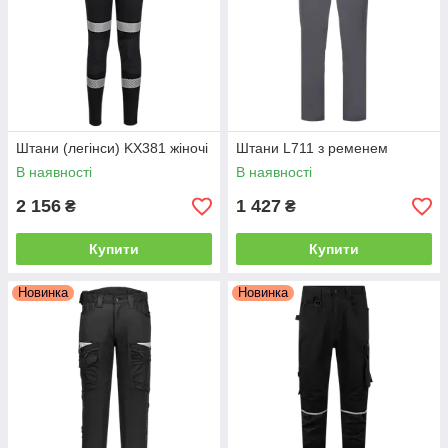
Штани (легінси) KX381 жіночі
Штани L711 з ременем
В наявності
В наявності
2 156
1 427
₴
₴
Купити
Купити
Новинка
Новинка