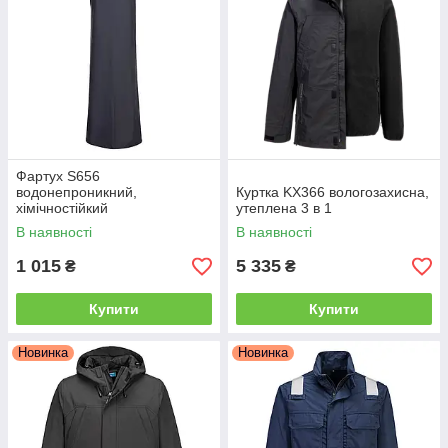
Фартух S656
водонепроникний,
Куртка KX366 вологозахисна,
хімічностійкий
утеплена 3 в 1
В наявності
В наявності
1 015
5 335
₴
₴
Купити
Купити
Новинка
Новинка