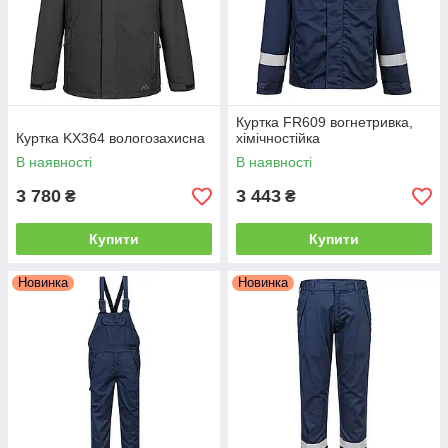
Куртка FR609 вогнетривка,
Куртка KX364 вологозахисна
хімічностійка
В наявності
В наявності
3 780
3 443
₴
₴
Купити
Купити
Новинка
Новинка