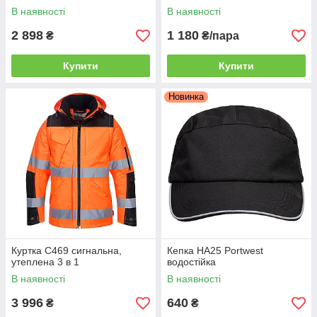
В наявності
В наявності
2 898
1 180
₴
₴/пара
Купити
Купити
Новинка
Куртка C469 сигнальна,
Кепка HA25 Portwest
утеплена 3 в 1
водостійка
В наявності
В наявності
3 996
640
₴
₴