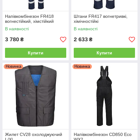
Напівкомбінезон FR418
Штани FR417 вогнетривкі,
вогнестійкий, хімстійкий
хімічностійкі
В наявності
В наявності
3 780
2 633
₴
₴
Купити
Купити
Новинка
Новинка
Жилет CV28 охолоджуючий
Напівкомбінезон CD850 Eco
L/XL
WX2