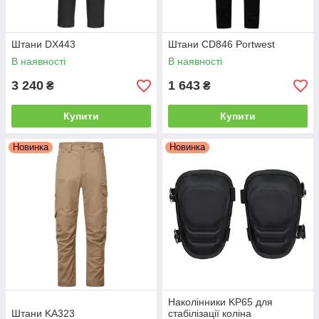
Штани DX443
Штани CD846 Portwest
В наявності
В наявності
3 240
1 643
₴
₴
Купити
Купити
Новинка
Новинка
Наколінники KP65 для
Штани KA323
стабілізації коліна