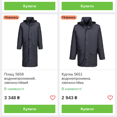
Купити
Купити
Новинка
Новинка
Плащ S658
Куртка S651
водонепроникний,
водонепроникна,
хімічностійкий
хімічностійка
В наявності
В наявності
3 348
2 943
₴
₴
Купити
Купити