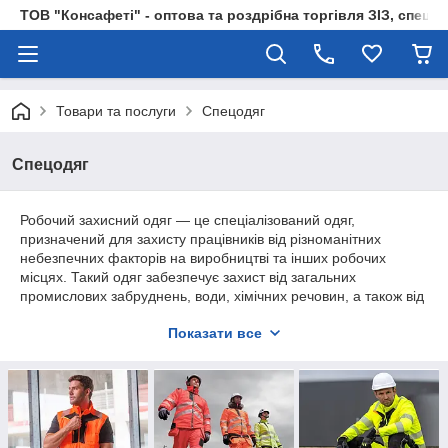
ТОВ "Консафеті" - оптова та роздрібна торгівля ЗІЗ, спецод
Товари та послуги
Спецодяг
Спецодяг
Робочий захисний одяг — це спеціалізований одяг,
призначений для захисту працівників від різноманітних
небезпечних факторів на виробництві та інших робочих
місцях. Такий одяг забезпечує захист від загальних
промислових забруднень, води, хімічних речовин, а також від
впливу низьких або високих температур, що можуть бути
Показати все
присутні в певних робочих умовах.