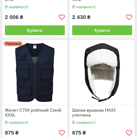
В наявності
В наявності
2 006
2 430
₴
₴
Купити
Купити
Новинка
Жилет C704 робічний Синій,
Шапка-вушанка HA33
XXXL
утеплена
В наявності
В наявності
875
675
₴
₴