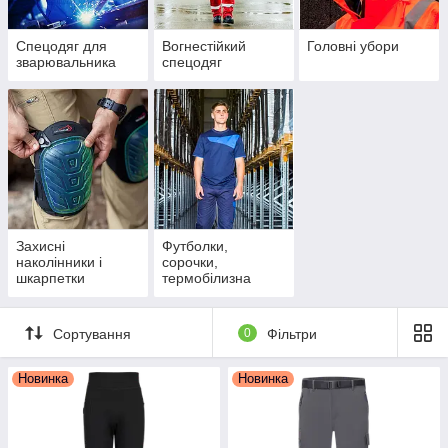
Спецодяг для
Вогнестійкий
Головні убори
зварювальника
спецодяг
Захисні
Футболки,
наколінники і
сорочки,
шкарпетки
термобілизна
Сортування
0
Фільтри
Новинка
Новинка