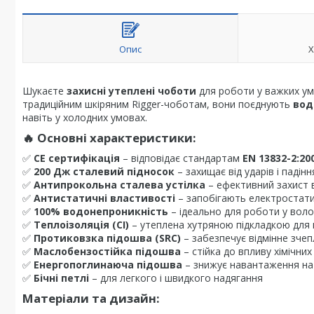
Опис
Х
Шукаєте
захисні утеплені чоботи
для роботи у важких у
традиційним шкіряним Rigger-чоботам, вони поєднують
вод
навіть у холодних умовах.
🔥
Основні характеристики:
✅
CE сертифікація
– відповідає стандартам
EN 13832-2:200
✅
200 Дж сталевий підносок
– захищає від ударів і падін
✅
Антипрокольна сталева устілка
– ефективний захист в
✅
Антистатичні властивості
– запобігають електростат
✅
100% водонепроникність
– ідеально для роботи у воло
✅
Теплоізоляція (CI)
– утеплена хутряною підкладкою для
✅
Протиковзка підошва (SRC)
– забезпечує відмінне зчеп
✅
Маслобензостійка підошва
– стійка до впливу хімічни
✅
Енергопоглинаюча підошва
– знижує навантаження на 
✅
Бічні петлі
– для легкого і швидкого надягання
Матеріали та дизайн: