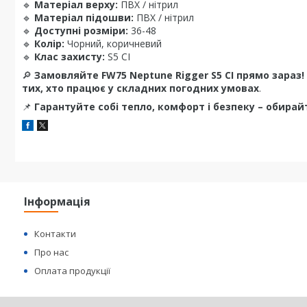
🔹
Матеріал верху:
ПВХ / нітрил
🔹
Матеріал підошви:
ПВХ / нітрил
🔹
Доступні розміри:
36-48
🔹
Колір:
Чорний, коричневий
🔹
Клас захисту:
S5 CI
🔎
Замовляйте FW75 Neptune Rigger S5 CI прямо зараз!
тих, хто працює у складних погодних умовах
.
📌
Гарантуйте собі тепло, комфорт і безпеку – обирай
Інформація
Контакти
Про нас
Оплата продукції