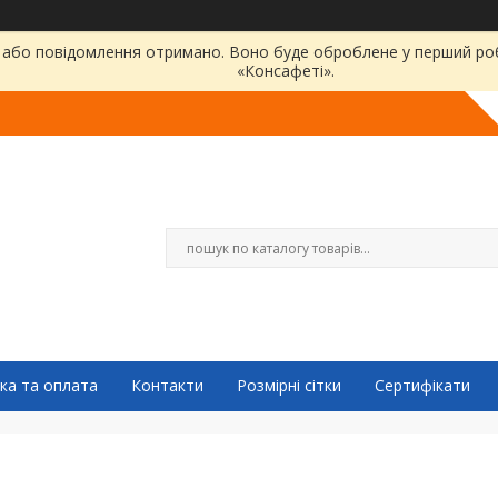
або повідомлення отримано. Воно буде оброблене у перший робо
«Консафеті».
ка та оплата
Контакти
Розмірні сітки
Сертифікати