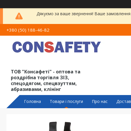
Дякуємо за ваше звернення! Ваше замовлення 
+380 (50) 188-46-82
ТОВ "Консафеті" - оптова та
роздрібна торгівля ЗІЗ,
спецодягом, спецвзуттям,
абразивами, клінінг
Головна
Товари і послуги
Про нас
Достав