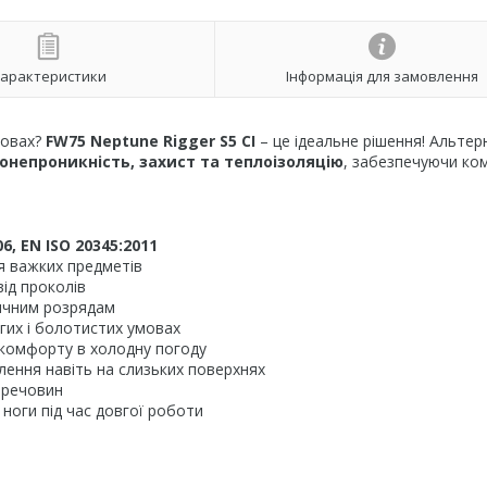
арактеристики
Інформація для замовлення
мовах?
FW75 Neptune Rigger S5 CI
– це ідеальне рішення! Альтер
онепроникність, захист та теплоізоляцію
, забезпечуючи к
6, EN ISO 20345:2011
ня важких предметів
ід проколів
ичним розрядам
гих і болотистих умовах
 комфорту в холодну погоду
лення навіть на слизьких поверхнях
х речовин
ноги під час довгої роботи