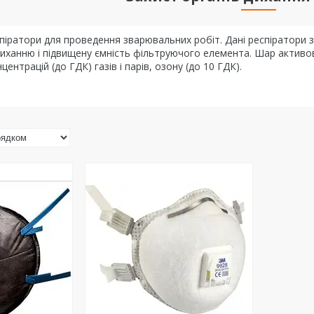
спіратори для проведення зварювальних робіт. Дані респіратори
диханню і підвищену ємність фільтруючого елемента. Шар активов
нтрацій (до ГДК) газів і парів, озону (до 10 ГДК).