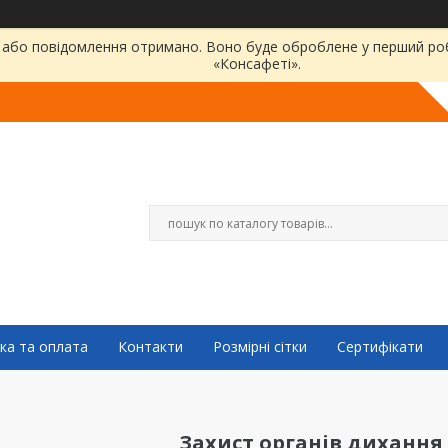
або повідомлення отримано. Воно буде оброблене у перший робо
«Консафеті».
ка та оплата
Контакти
Розмірні сітки
Сертифікати
Захист органів дихання