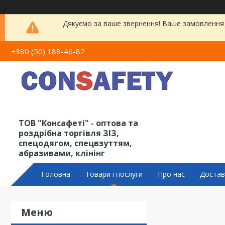
Дякуємо за ваше звернення! Ваше замовлення 
+380 (50) 188-46-82
ТОВ "Консафеті" - оптова та
роздрібна торгівля ЗІЗ,
спецодягом, спецвзуттям,
абразивами, клінінг
Головна
Товари і послуги
Про нас
Достав