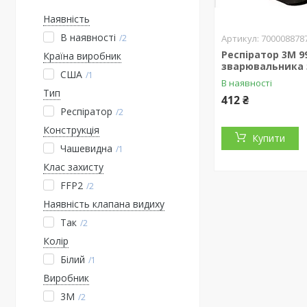
Наявність
В наявності
700008878
2
Респіратор 3М 99
Країна виробник
зварювальника 
США
1
В наявності
Тип
412 ₴
Респіратор
2
Конструкція
Купити
Чашевидна
1
Клас захисту
FFP2
2
Наявність клапана видиху
Так
2
Колір
Білий
1
Виробник
3М
2