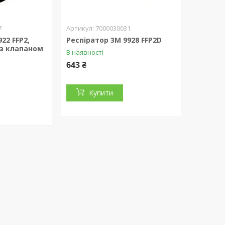
7
7000030031
22 FFP2,
Респіратор 3М 9928 FFP2D
з клапаном
В наявності
643 ₴
Купити