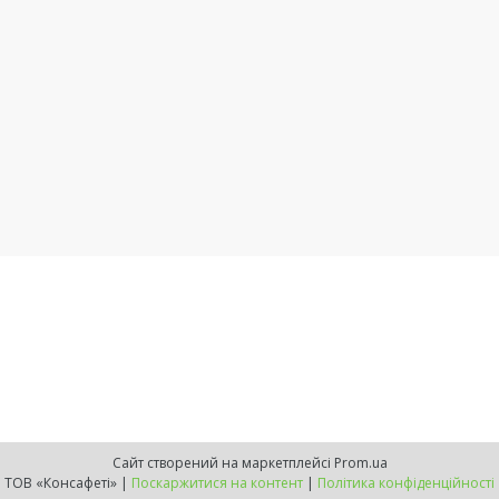
Сайт створений на маркетплейсі
Prom.ua
ТОВ «Консафеті» |
Поскаржитися на контент
|
Політика конфіденційності