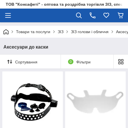
ТОВ "Консафеті" - оптова та роздрібна торгівля ЗІЗ, спецод
Товари та послуги
ЗІЗ
ЗІЗ голови і обличчя
Аксес
Аксесуари до каски
Сортування
0
Фільтри