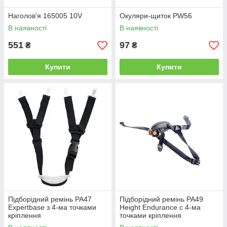
Наголов'я 165005 10V
Окуляри-щиток PW56
В наявності
В наявності
551
97
₴
₴
Купити
Купити
Підборідний ремінь PA47
Підборідний ремінь PA49
Expertbase з 4-ма точками
Height Endurance с 4-ма
кріплення
точками кріплення