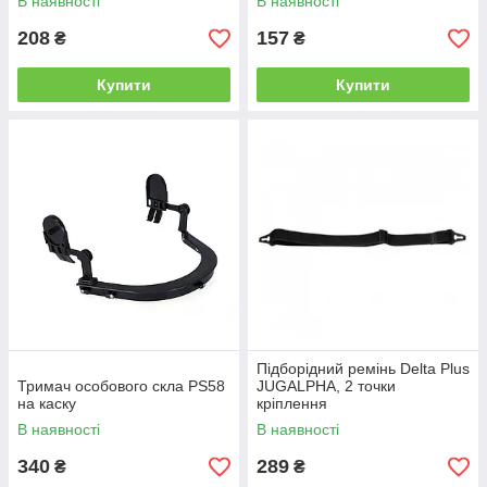
В наявності
В наявності
208
157
₴
₴
Купити
Купити
Підборідний ремінь Delta Plus
Тримач особового скла PS58
JUGALPHA, 2 точки
на каску
кріплення
В наявності
В наявності
340
289
₴
₴