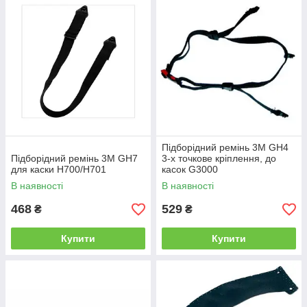
Підборідний ремінь 3М GH4
Підборідний ремінь 3М GH7
3-х точкове кріплення, до
для каски Н700/Н701
касок G3000
В наявності
В наявності
468
529
₴
₴
Купити
Купити