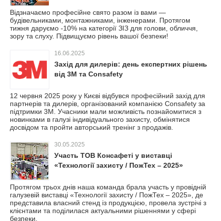
Відзначаємо професійне свято разом із вами —
будівельниками, монтажниками, інженерами. Протягом
тижня даруємо -10% на категорії ЗІЗ для голови, обличчя,
зору та слуху. Підвищуємо рівень вашої безпеки!
16.06.2025
Захід для дилерів: день експертних рішень
від 3M та Consafety
12 червня 2025 року у Києві відбувся професійний захід для
партнерів та дилерів, організований компанією Consafety за
підтримки 3M. Учасники мали можливість познайомитися з
новинками в галузі індивідуального захисту, обмінятися
досвідом та пройти авторський тренінг з продажів.
30.05.2025
Участь ТОВ Консафеті у виставці
«Технології захисту / ПожТех – 2025»
Протягом трьох днів наша команда брала участь у провідній
галузевій виставці «Технології захисту / ПожТех – 2025», де
представила власний стенд із продукцією, провела зустрічі з
клієнтами та поділилася актуальними рішеннями у сфері
безпеки.