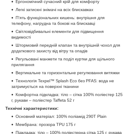
Ергономічний сучасний крій для комфорту
Легкі затискні знімачі на всіх блискавках
П’ять функціональних кишень: внутрішня для
телефону, нагрудна та бокові на блискавці
Світловідбивальні елементи для підвищення
видимості
Штормовий передній клапан та внутрішній чохол для
додаткового захисту від вітру та опадів
Регульовані манжети та поділ куртки для щільного
прилягання
Вертикальне та горизонтальне регулювання витяжки
Технологія Texpel™ Splash Eco без PFAS: вода не
затримується на поверхні тканини
Комфортна підкладка: тіло – сітка 100% поліестер 125
г, рукави – поліестер Taffeta 52 г
Технічні характеристики:
Основний матеріал: 100% поліамід 290T Plain
Мембрана: прозора TPU 175 г
Підкладка: тіло – 100% поліестерна сітка 125 г, рукава