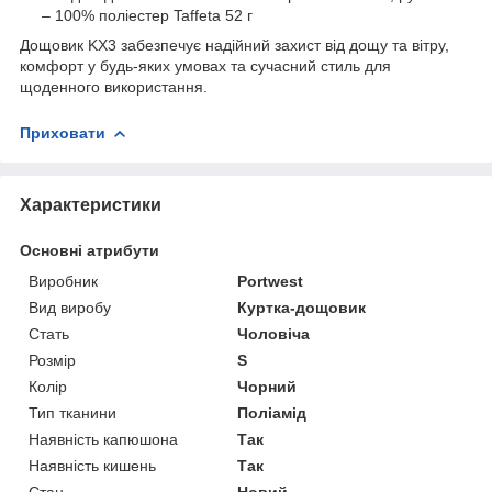
– 100% поліестер Taffeta 52 г
Дощовик KX3 забезпечує надійний захист від дощу та вітру,
комфорт у будь-яких умовах та сучасний стиль для
щоденного використання.
Приховати
Характеристики
Основні атрибути
Виробник
Portwest
Вид виробу
Куртка-дощовик
Стать
Чоловіча
Розмір
S
Колір
Чорний
Тип тканини
Поліамід
Наявність капюшона
Так
Наявність кишень
Так
Стан
Новий