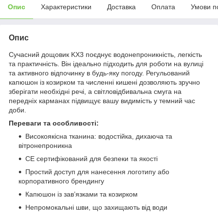
Опис
Характеристики
Доставка
Оплата
Умови п
Опис
Сучасний дощовик KX3 поєднує водонепроникність, легкість
та практичність. Він ідеально підходить для роботи на вулиці
та активного відпочинку в будь-яку погоду. Регульований
капюшон із козирком та численні кишені дозволяють зручно
зберігати необхідні речі, а світловідбивальна смуга на
передніх карманах підвищує вашу видимість у темний час
доби.
Переваги та особливості:
Високоякісна тканина: водостійка, дихаюча та
вітронепроникна
CE сертифікований для безпеки та якості
Простий доступ для нанесення логотипу або
корпоративного брендингу
Капюшон із зав’язками та козирком
Непромокальні шви, що захищають від води