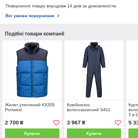
Повернення товару впродовж 14 днів за домовленістю
Всі умови повернення
Подібні товари компанії
Жилет утеплений KX305
Комбінезон
Курт
Portwest
вологозахисний S452
воло
3 в 
2 700
3 967
5 3
₴
₴
Купити
Купити