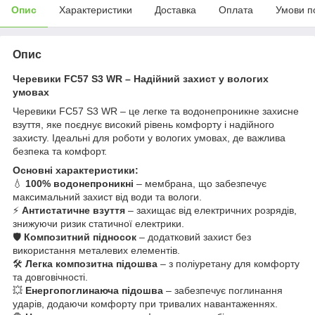
Опис
Характеристики
Доставка
Оплата
Умови п
Опис
Черевики FC57 S3 WR – Надійний захист у вологих
умовах
Черевики FC57 S3 WR – це легке та водонепроникне захисне
взуття, яке поєднує високий рівень комфорту і надійного
захисту. Ідеальні для роботи у вологих умовах, де важлива
безпека та комфорт.
Основні характеристики:
💧
100% водонепроникні
– мембрана, що забезпечує
максимальний захист від води та вологи.
⚡
Антистатичне взуття
– захищає від електричних розрядів,
знижуючи ризик статичної електрики.
🛡️
Композитний підносок
– додатковий захист без
використання металевих елементів.
🛠️
Легка композитна підошва
– з поліуретану для комфорту
та довговічності.
💥
Енергопоглинаюча підошва
– забезпечує поглинання
ударів, додаючи комфорту при тривалих навантаженнях.