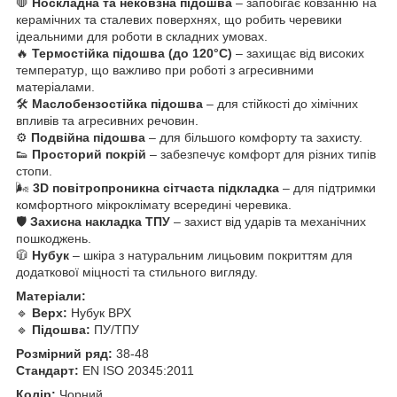
🛑
Носкладна та нековзна підошва
– запобігає ковзанню на
керамічних та сталевих поверхнях, що робить черевики
ідеальними для роботи в складних умовах.
🔥
Термостійка підошва (до 120°C)
– захищає від високих
температур, що важливо при роботі з агресивними
матеріалами.
🛠️
Маслобензостійка підошва
– для стійкості до хімічних
впливів та агресивних речовин.
⚙️
Подвійна підошва
– для більшого комфорту та захисту.
👟
Просторий покрій
– забезпечує комфорт для різних типів
стопи.
🌬️
3D повітропроникна сітчаста підкладка
– для підтримки
комфортного мікроклімату всередині черевика.
🛡️
Захисна накладка ТПУ
– захист від ударів та механічних
пошкоджень.
🧥
Нубук
– шкіра з натуральним лицьовим покриттям для
додаткової міцності та стильного вигляду.
Матеріали:
🔹
Верх:
Нубук ВРХ
🔹
Підошва:
ПУ/ТПУ
Розмірний ряд:
38-48
Стандарт:
EN ISO 20345:2011
Колір:
Чорний