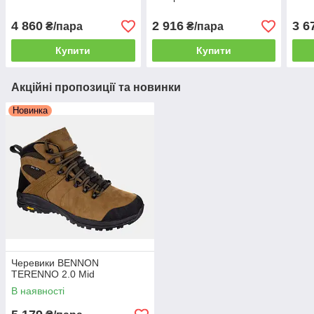
4 860
2 916
3 6
₴/пара
₴/пара
Купити
Купити
Акційні пропозиції та новинки
Новинка
Черевики BENNON
TERENNO 2.0 Mid
В наявності