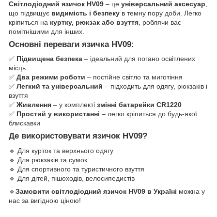
Світлодіодний язичок HV09
– це
універсальний аксесуар
,
що підвищує
видимість і безпеку
в темну пору доби. Легко
кріпиться на
куртку, рюкзак або взуття
, роблячи вас
помітнішими для інших.
Основні переваги язичка HV09:
✅
Підвищена безпека
– ідеальний для погано освітлених
місць
✅
Два режими роботи
– постійне світло та миготіння
✅
Легкий та універсальний
– підходить для одягу, рюкзаків і
взуття
✅
Живлення
– у комплекті
змінні батарейки CR1220
✅
Простий у використанні
– легко кріпиться до будь-якої
блискавки
Де використовувати язичок HV09?
🔹 Для курток та верхнього одягу
🔹 Для рюкзаків та сумок
🔹 Для спортивного та туристичного взуття
🔹 Для дітей, пішоходів, велосипедистів
🔹
Замовити світлодіодний язичок HV09 в Україні
можна у
нас за вигідною ціною!