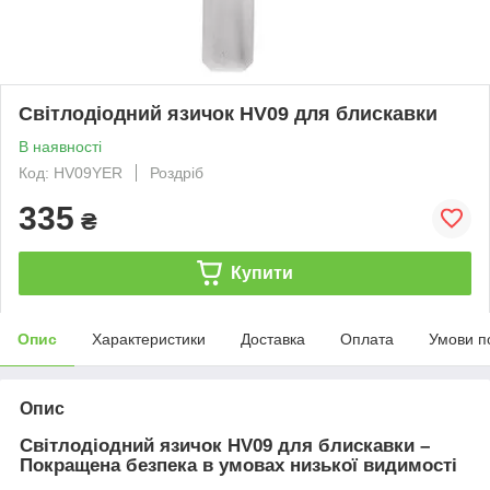
Світлодіодний язичок HV09 для блискавки
В наявності
Код: HV09YER
Роздріб
335
₴
Купити
Опис
Характеристики
Доставка
Оплата
Умови п
Опис
Світлодіодний язичок HV09 для блискавки –
Покращена безпека в умовах низької видимості