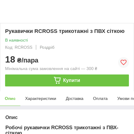
Рукавички RCROSS трикотажні з ПВХ сіткою
В наявності
Код: RCROSS
Роздріб
18
₴/пара
Мінімальна сума замовлення на сайті — 300 ₴
Купити
Опис
Характеристики
Доставка
Оплата
Умови п
Опис
Робочі рукавички RCROSS трикотажні з ПВХ-
сіткою