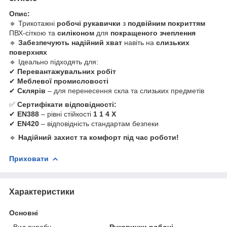
Опис:
🔹 Трикотажні
робочі рукавички
з
подвійним покриттям
ПВХ-сіткою та
силіконом
для
покращеного зчеплення
🔹
Забезпечують надійний хват
навіть на
слизьких
поверхнях
🔹 Ідеально підходять для:
✔
Перевантажувальних робіт
✔
Меблевої промисловості
✔
Склярів
– для перенесення скла та слизьких предметів
✅
Сертифікати відповідності:
✔
EN388
– рівні стійкості
1 1 4 X
✔
EN420
– відповідність стандартам безпеки
🔹
Надійний захист та комфорт під час роботи!
Приховати
Характеристики
Основні
Вид виробу
Рукавички робочі