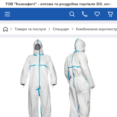
ТОВ "Консафеті" - оптова та роздрібна торгівля ЗІЗ, спецод
Товари та послуги
Спецодяг
Комбінезони короткост