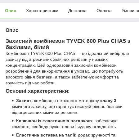
Опис
Характеристики
Доставка
Оплата
Умови п
Опис
Захисний комбінезон TYVEK 600 Plus CHA5 з
бахілами, білий
Комбінезон TYVEK 600 Plus CHA5 — це ідеальний вибір для
захисту від агресивних хімічних речовин у низьких
концентраціях. Цей одноразовий захисний комбінезон
розроблений для використання в умовах, що потребують
високого рівня безпеки, а також забезпечує комфорт та
зручність під час роботи.
Основні характеристики:
Захист:
комбінація нетканого матеріалу
класу 3
хімічного захисту, що гарантує високий рівень безпеки
від агресивних хімічних речовин.
Капюшон із еластичною вставкою:
забезпечує
комфорт, свободу рухів голови і чудову оглядовість.
Еластична вставка на талії:
додає зручності та