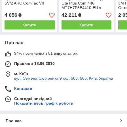
SV/2 ARC ComTac VII
Lite Plus Com 446
3М 
MT7H7P3E4410-EU з
Опти
кріпленням на каску
каск
4 056
42 211
2 0
₴
₴
Купити
Купити
Про нас
94% позитивних з 51 відгука за рік
Працює з 18.06.2010
м. Київ
вул. Семена Скляренка 9 оф. 503, 506, Київ, Україна
Контакти
Сьогодні вихідний
Показати весь графік роботи
Про нас