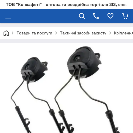
ТОВ "Консафеті" - оптова та роздрібна торгівля ЗІЗ, спецод
Товари та послуги
Тактичні засоби захисту
Кріпленн