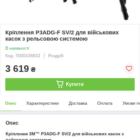
Кріплення P3ADG-F SV/2 для військових
касок з рельсовою системою
В наявності
Код: 7000108832
Роздріб
3 619
₴
Купити
Опис
Характеристики
Доставка
Оплата
Умови п
Опис
Кріплення 3M™ P3ADG-F SV/2 для військових касок з
рейковою системою