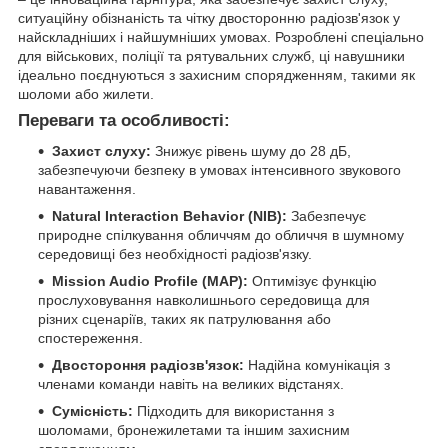
ситуаційну обізнаність та чітку двосторонню радіозв'язок у
найскладніших і найшумніших умовах. Розроблені спеціально
для військових, поліції та рятувальних служб, ці навушники
ідеально поєднуються з захисним спорядженням, такими як
шоломи або жилети.
Переваги та особливості:
Захист слуху:
Знижує рівень шуму до 28 дБ,
забезпечуючи безпеку в умовах інтенсивного звукового
навантаження.
Natural Interaction Behavior (NIB):
Забезпечує
природне спілкування обличчям до обличчя в шумному
середовищі без необхідності радіозв'язку.
Mission Audio Profile (MAP):
Оптимізує функцію
прослуховування навколишнього середовища для
різних сценаріїв, таких як патрулювання або
спостереження.
Двостороння радіозв'язок:
Надійна комунікація з
членами команди навіть на великих відстанях.
Сумісність:
Підходить для використання з
шоломами, бронежилетами та іншим захисним