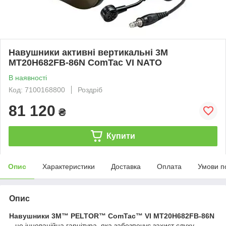
Навушники активні вертикальні 3M
MT20H682FB-86N ComTac VI NATO
В наявності
Код: 7100168800
Роздріб
81 120
₴
Купити
Опис
Характеристики
Доставка
Оплата
Умови п
Опис
Навушники 3M™ PELTOR™ ComTac™ VI MT20H682FB-86N
– це інноваційна гарнітура, яка забезпечує захист слуху,