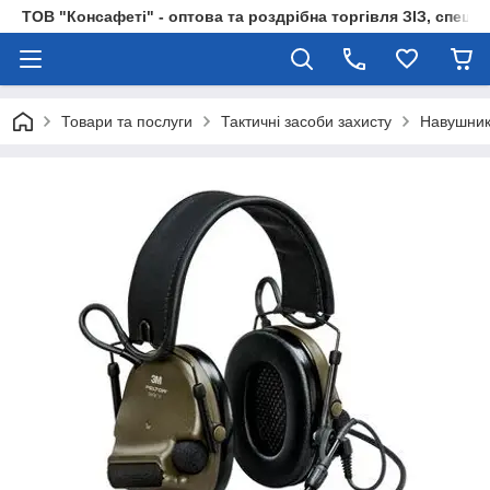
ТОВ "Консафеті" - оптова та роздрібна торгівля ЗІЗ, спецод
Товари та послуги
Тактичні засоби захисту
Навушник