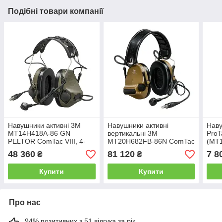
Подібні товари компанії
Навушники активні 3M
Навушники активні
Наву
MT14H418A-86 GN
вертикальні 3M
ProTa
PELTOR ComTac VIII, 4-
MT20H682FB-86N ComTac
(MT
контакт (NATO), 29 dB
VI NATO
48 360
81 120
7 8
₴
₴
Купити
Купити
Про нас
94% позитивних з 51 відгука за рік