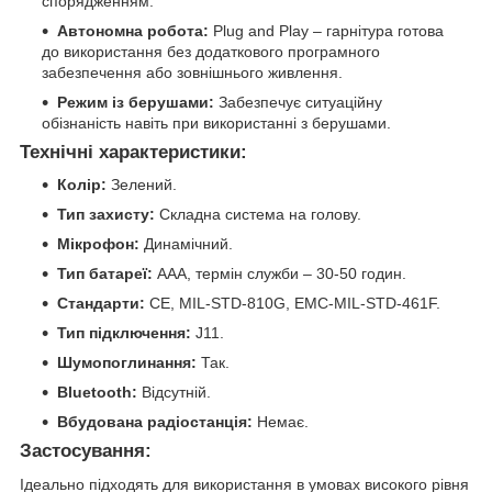
спорядженням.
Автономна робота:
Plug and Play – гарнітура готова
до використання без додаткового програмного
забезпечення або зовнішнього живлення.
Режим із берушами:
Забезпечує ситуаційну
обізнаність навіть при використанні з берушами.
Технічні характеристики:
Колір:
Зелений.
Тип захисту:
Складна система на голову.
Мікрофон:
Динамічний.
Тип батареї:
AAA, термін служби – 30-50 годин.
Стандарти:
CE, MIL-STD-810G, EMC-MIL-STD-461F.
Тип підключення:
J11.
Шумопоглинання:
Так.
Bluetooth:
Відсутній.
Вбудована радіостанція:
Немає.
Застосування:
Ідеально підходять для використання в умовах високого рівня