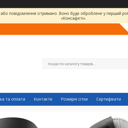
або повідомлення отримано. Воно буде оброблене у перший робо
«Консафеті».
ка та оплата
Контакти
Розмірні сітки
Сертифікати