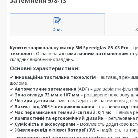
затемненя 5/8-13
Опис
Х
Купити зварювальну маску 3M Speedglas G5-03 Pro
– це
технології
. Оснащена
автоматичним затемненням
та у
складних виробничих завдань.
Основні характеристики:
✔
Інноваційна тактильна технологія
– активація режимі
шолома.
✔
Автоматичне затемнення
(ADF) – два варіанти фільтрі
✔
Зона огляду 73 мм x 107 мм
– розширене поле зору для
✔
Чотири датчики
– миттєва адаптація затемнення до змі
✔
Захист від УФ/ІЧ випромінювання
– постійний
відтіно
✔
Час перемикання темний-світлий: 0,1 мс
– швидка ре
✔
Компактний та ергономічний дизайн
– регульована п
✔
Сумісність з аксесуарами
– можливість додатково встан
✔
Живлення від літієвої батареї (3V)
– надійність та три