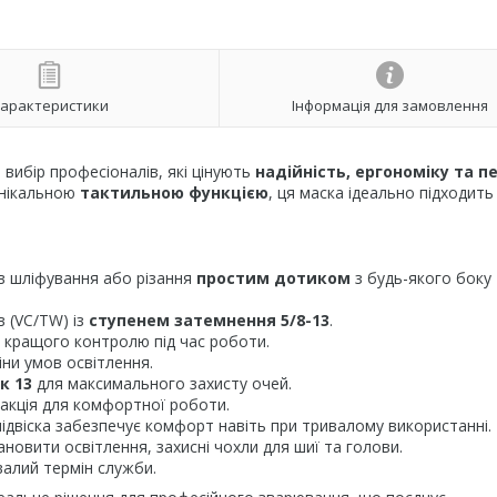
арактеристики
Інформація для замовлення
 вибір професіоналів, які цінують
надійність, ергономіку та п
нікальною
тактильною функцією
, ця маска ідеально підходить
в шліфування або різання
простим дотиком
з будь-якого боку
в (VC/TW) із
ступенем затемнення 5/8-13
.
 кращого контролю під час роботи.
ни умов освітлення.
к 13
для максимального захисту очей.
акція для комфортної роботи.
ідвіска забезпечує комфорт навіть при тривалому використанні.
овити освітлення, захисні чохли для шиї та голови.
валий термін служби.