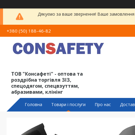
Дякуємо за ваше звернення! Ваше замовлення 
+380 (50) 188-46-82
ТОВ "Консафеті" - оптова та
роздрібна торгівля ЗІЗ,
спецодягом, спецвзуттям,
абразивами, клінінг
Головна
Товари і послуги
Про нас
Достав