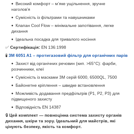
Високий комфорт – м’яке ущільнення, зручне
наголов’я
Сумісність із фільтрами та навушниками
Клапан Cool Flow – мінімальне запотівання, легке
дихання
Ідеальна посадка для тривалого носіння
✅
Сертифікація:
EN 136:1998
🧪
3M 6051 A1 – протигазовий фільтр для органічних парів
Захист від органічних речовин (кип. >65°C): фарби,
розчинники, клеї
Сумісність із масками 3M серій 6000, 6500QL, 7500
Байонетне кріплення – швидке встановлення
Можливість додавання предфільтрів (P1, P2, P3) для
підвищеного захисту
Відповідність EN 14387
🔒
Цей комплект — повноцінна система захисту органів
дихання, шкіри та зору. Ідеальний для майстрів, які
цінують безпеку, якість та комфорт.