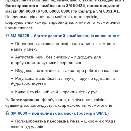
багаторазового комбінезона 3M 50425
,
повнолицьової
маски 3M 6000 (6700, 6800, 6900)
та
фільтра 3M 6051 A1
.
Це ідеальне рішення для майстрів, автосервісів,
фарбувальних камер, виробництва, хімічної та косметичної
промисловості.
👕
3M 50425 – багаторазовий комбінезон із капюшоном
Полегшена дихаюча поліефірна тканина – комфорт
навіть у спеку
Антистатичний, без силікону – підходить для
фарбування та чутливих середовищ
Вбудовані наколінники – захист при роботі на колінах
Регульовані застібки на липучці – зручне вдягання з
будь-яким взуттям
Кишені та вільний крій – практичність у русі
🔧
Застосування:
фарбування, шліфування, клінінг,
будівництво, автоіндустрія, фармакологія, косметологія.
😷
3M 6000 – повнолицьова маска (розміри S/M/L)
Полікарбонатна панорамна лінза – широкий огляд і
захист від ударів