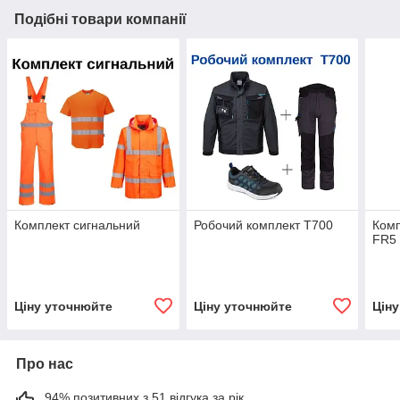
Подібні товари компанії
Комплект сигнальний
Робочий комплект Т700
Комп
FR5
Ціну уточнюйте
Ціну уточнюйте
Цін
Про нас
94% позитивних з 51 відгука за рік