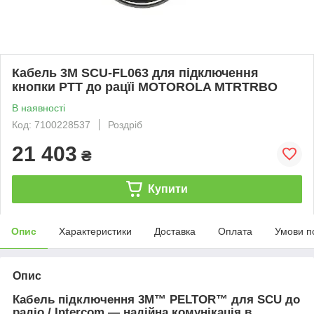
Кабель 3М SCU-FL063 для підключення
кнопки РТТ до рацїі MOTOROLA MTRTRBO
В наявності
Код: 7100228537
Роздріб
21 403
₴
Купити
Опис
Характеристики
Доставка
Оплата
Умови п
Опис
Кабель підключення 3M™ PELTOR™ для SCU до
радіо / Intercom — надійна комунікація в