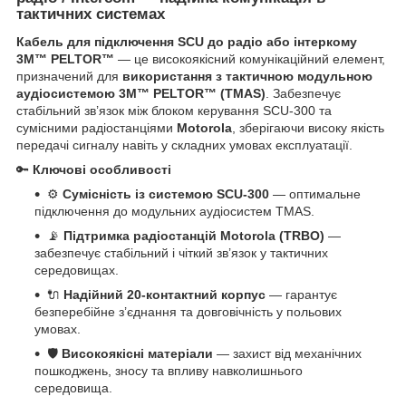
тактичних системах
Кабель для підключення SCU до радіо або інтеркому
3M™ PELTOR™
— це високоякісний комунікаційний елемент,
призначений для
використання з тактичною модульною
аудіосистемою 3M™ PELTOR™ (TMAS)
. Забезпечує
стабільний зв’язок між блоком керування SCU-300 та
сумісними радіостанціями
Motorola
, зберігаючи високу якість
передачі сигналу навіть у складних умовах експлуатації.
🔑
Ключові особливості
⚙️
Сумісність із системою SCU-300
— оптимальне
підключення до модульних аудіосистем TMAS.
📡
Підтримка радіостанцій Motorola (TRBO)
—
забезпечує стабільний і чіткий зв’язок у тактичних
середовищах.
🔌
Надійний 20-контактний корпус
— гарантує
безперебійне з’єднання та довговічність у польових
умовах.
🛡️
Високоякісні матеріали
— захист від механічних
пошкоджень, зносу та впливу навколишнього
середовища.