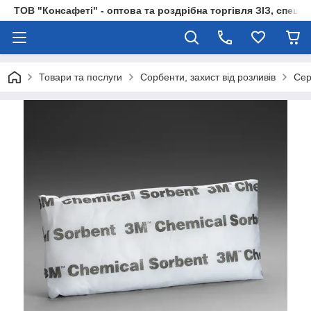
ТОВ "Консафеті" - оптова та роздрібна торгівля ЗІЗ, спецод
Товари та послуги
Сорбенти, захист від розливів
Сер