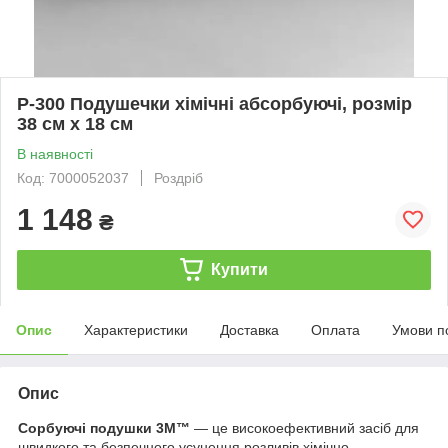
P-300 Подушечки хімічні абсорбуючі, розмір
38 см х 18 см
В наявності
Код: 7000052037
Роздріб
1 148
₴
Купити
Опис
Характеристики
Доставка
Оплата
Умови п
Опис
Сорбуючі подушки 3M™
— це високоефективний засіб для
швидкого та безпечного усунення розливів хімічно