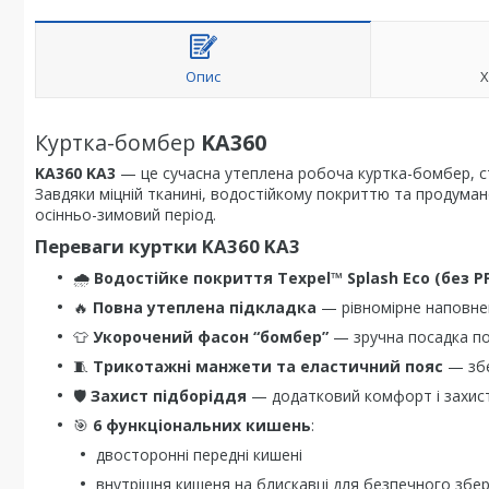
Опис
Х
Куртка-бомбер
KA360
KA360 KA3
— це сучасна утеплена робоча куртка-бомбер, ст
Завдяки міцній тканині, водостійкому покриттю та продуман
осінньо-зимовий період.
Переваги куртки KA360 KA3
🌧
Водостійке покриття Texpel™ Splash Eco (без P
🔥
Повна утеплена підкладка
— рівномірне наповнен
👕
Укорочений фасон “бомбер”
— зручна посадка по 
🧵
Трикотажні манжети та еластичний пояс
— збе
🛡
Захист підборіддя
— додатковий комфорт і захист 
🎯
6 функціональних кишень
:
двосторонні передні кишені
внутрішня кишеня на блискавці для безпечного збер