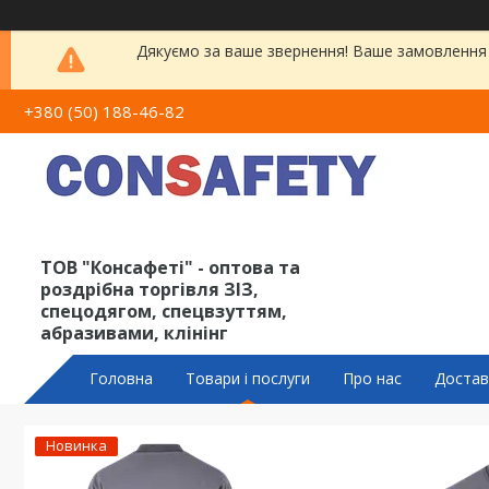
Дякуємо за ваше звернення! Ваше замовлення 
+380 (50) 188-46-82
ТОВ "Консафеті" - оптова та
роздрібна торгівля ЗІЗ,
спецодягом, спецвзуттям,
абразивами, клінінг
Головна
Товари і послуги
Про нас
Достав
Новинка