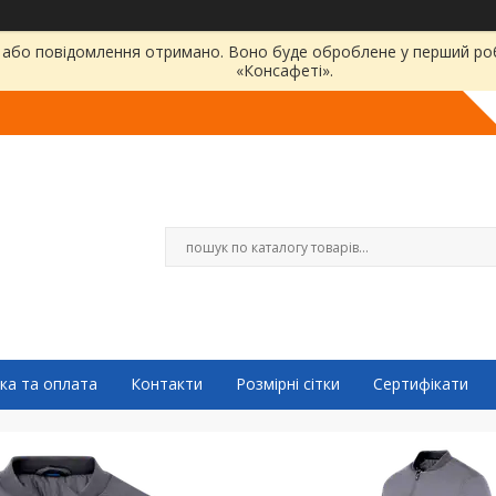
або повідомлення отримано. Воно буде оброблене у перший робо
«Консафеті».
ка та оплата
Контакти
Розмірні сітки
Сертифікати