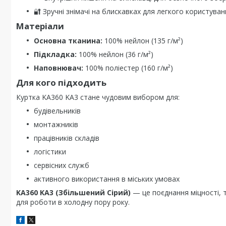
🔐 Зручні знімачі на блискавках для легкого користуван
Матеріали
Основна тканина:
100% нейлон (135 г/м²)
Підкладка:
100% нейлон (36 г/м²)
Наповнювач:
100% поліестер (160 г/м²)
Для кого підходить
Куртка KA360 KA3 стане чудовим вибором для:
будівельників
монтажників
працівників складів
логістики
сервісних служб
активного використання в міських умовах
KA360 KA3 (Збільшений Сірий)
— це поєднання міцності, т
для роботи в холодну пору року.