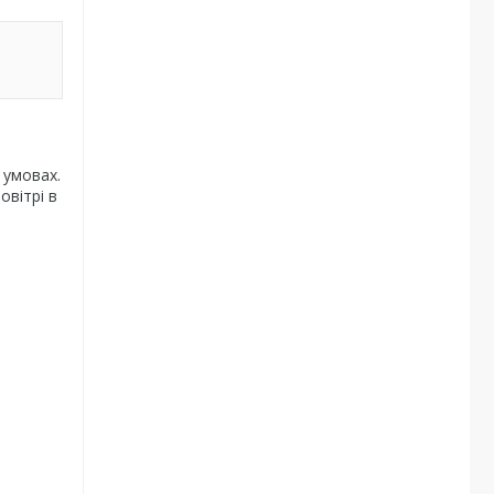
 умовах.
овітрі в