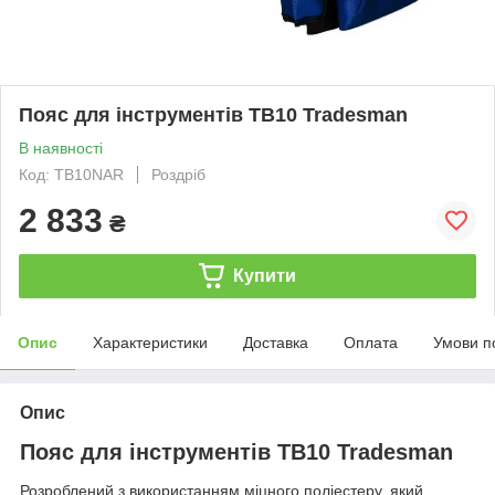
Пояс для інструментів TB10 Tradesman
В наявності
Код: TB10NAR
Роздріб
2 833
₴
Купити
Опис
Характеристики
Доставка
Оплата
Умови п
Опис
Пояс для інструментів TB10 Tradesman
Розроблений з використанням міцного поліестеру, який