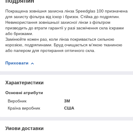
подряпин
Покращена зовнішня захисна лінза Speedglas 100 призначена
для захисту фільтра від іскор і бризок. Стійка до подряпин.
Невикористання зовнішньої захисної лінзи з фільтром
призводить до втрати гарантії у разі засмічення скла іскрами
або бризками.
Замінюйте кожен раз, коли лінза покривається сильною
корозією, подряпинами. Бруд очищається м'якою тканиною
або папером для протирання оптичного скла.
Приховати
Характеристики
Основні атрибути
Виробник
3М
Країна виробник
США
Умови доставки