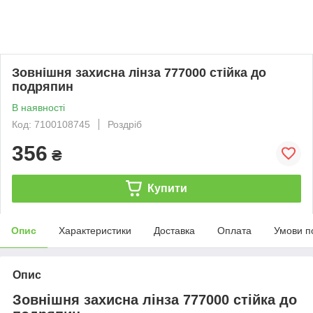
Зовнішня захисна лінза 777000 стійка до
подряпин
В наявності
Код: 7100108745
Роздріб
356
₴
Купити
Опис
Характеристики
Доставка
Оплата
Умови п
Опис
Зовнішня захисна лінза 777000 стійка до