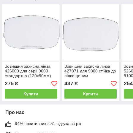
Зовнішня захисна лінза
Зовнішня захисна лінза
Зовн
426000 для серії 9000
427071 для 9000 стійка до
5260
стандартна (120х90мм)
підвищеним
910
температурам (120х90мм)
275
437
254
₴
₴
Купити
Купити
Про нас
94% позитивних з 51 відгука за рік