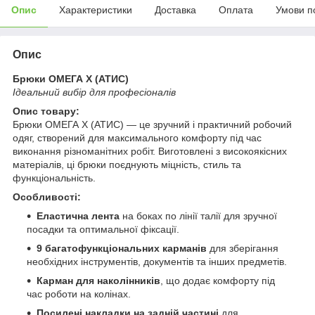
Опис
Характеристики
Доставка
Оплата
Умови п
Опис
Брюки ОМЕГА Х (АТИС)
Ідеальний вибір для професіоналів
Опис товару:
Брюки ОМЕГА Х (АТИС) — це зручний і практичний робочий
одяг, створений для максимального комфорту під час
виконання різноманітних робіт. Виготовлені з високоякісних
матеріалів, ці брюки поєднують міцність, стиль та
функціональність.
Особливості:
Еластична лента
на боках по лінії талії для зручної
посадки та оптимальної фіксації.
9 багатофункціональних карманів
для зберігання
необхідних інструментів, документів та інших предметів.
Карман для наколінників
, що додає комфорту під
час роботи на колінах.
Посилені накладки на задній частині
для