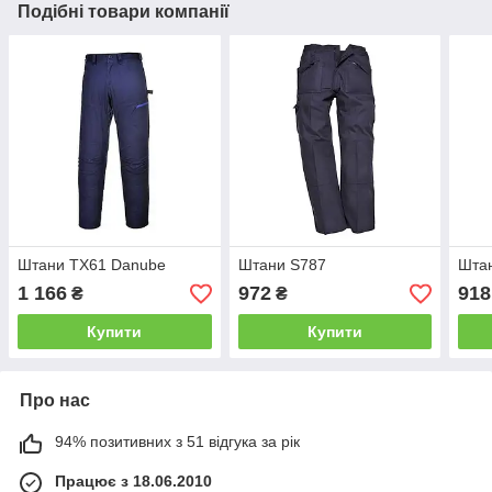
Подібні товари компанії
Штани TX61 Danube
Штани S787
Шта
1 166
972
918
₴
₴
Купити
Купити
Про нас
94% позитивних з 51 відгука за рік
Працює з 18.06.2010