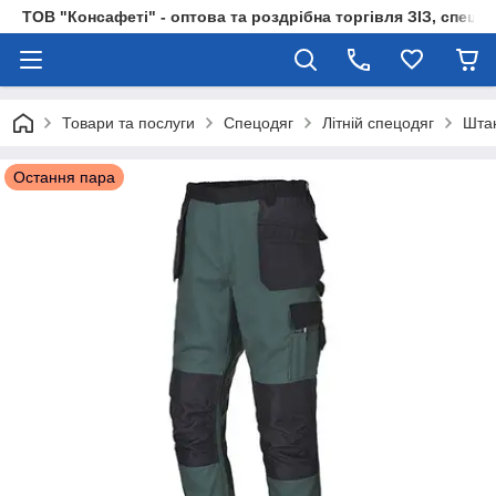
ТОВ "Консафеті" - оптова та роздрібна торгівля ЗІЗ, спецод
Товари та послуги
Спецодяг
Літній спецодяг
Шта
Остання пара