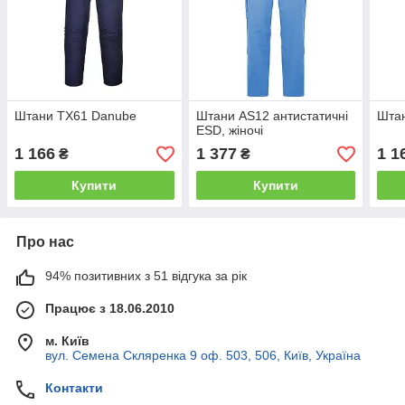
Штани TX61 Danube
Штани AS12 антистатичні
Шта
ESD, жіночі
1 166
1 377
1 1
₴
₴
Купити
Купити
Про нас
94% позитивних з 51 відгука за рік
Працює з 18.06.2010
м. Київ
вул. Семена Скляренка 9 оф. 503, 506, Київ, Україна
Контакти