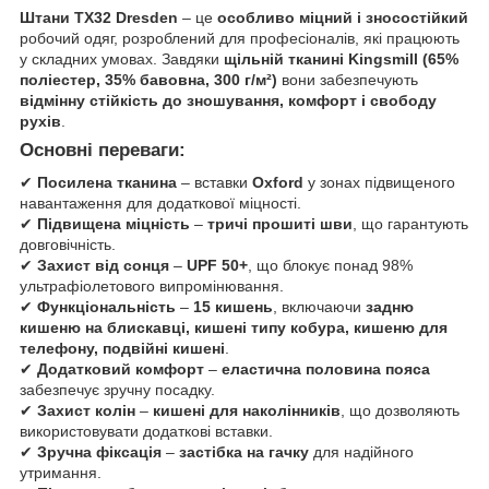
Штани TX32 Dresden
– це
особливо міцний і зносостійкий
робочий одяг, розроблений для професіоналів, які працюють
у складних умовах. Завдяки
щільній тканині Kingsmill (65%
поліестер, 35% бавовна, 300 г/м²)
вони забезпечують
відмінну стійкість до зношування, комфорт і свободу
рухів
.
Основні переваги:
✔
Посилена тканина
– вставки
Oxford
у зонах підвищеного
навантаження для додаткової міцності.
✔
Підвищена міцність
–
тричі прошиті шви
, що гарантують
довговічність.
✔
Захист від сонця
–
UPF 50+
, що блокує понад 98%
ультрафіолетового випромінювання.
✔
Функціональність
–
15 кишень
, включаючи
задню
кишеню на блискавці, кишені типу кобура, кишеню для
телефону, подвійні кишені
.
✔
Додатковий комфорт
–
еластична половина пояса
забезпечує зручну посадку.
✔
Захист колін
–
кишені для наколінників
, що дозволяють
використовувати додаткові вставки.
✔
Зручна фіксація
–
застібка на гачку
для надійного
утримання.