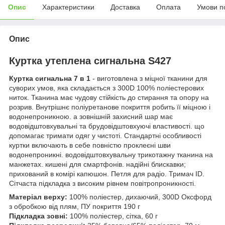
Опис
Характеристики
Доставка
Оплата
Умови п
Опис
Куртка утеплена сигнальна S427
Куртка сигнальна 7 в 1
- виготовлена з міцної тканини для
суворих умов, яка складається з 300D 100% поліестерових
ниток. Тканина має чудову стійкість до стирання та опору на
розрив. Внутрішнє поліуретанове покриття робить її міцною і
водонепроникною. а зовнішній захисний шар має
водовідштовхувальні та брудовідштовхуючі властивості. що
допомагає тримати одяг у чистоті. Стандартні особливості
куртки включають в себе повністю проклеєні шви
водонепроникні. водовідштовхувальну трикотажну тканина на
манжетах. кишені для смартфонів. надійні блискавки;
прихований в комірі капюшон. Петля для радіо. Тримач ID.
Сітчаста підкладка з високим рівнем повітропроникності.
Матеріал верху:
100% поліестер, дихаючий, 300D Оксфорд
з обробкою від плям, ПУ покриття 190 г
Підкладка зовні:
100% поліестер, сітка, 60 г