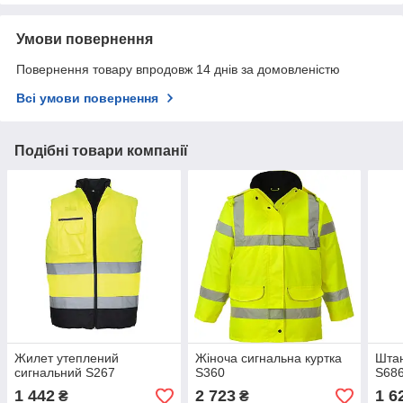
Умови повернення
Повернення товару впродовж 14 днів за домовленістю
Всі умови повернення
Подібні товари компанії
Жилет утеплений
Жіноча сигнальна куртка
Штан
сигнальний S267
S360
S68
1 442
2 723
1 6
₴
₴