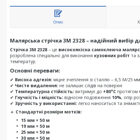
Опис
Х
Малярська стрічка 3M 2328 – надійний вибір 
Стрічка 3M 2328
– це
високоякісна самоклеюча малярс
розроблена спеціально для виконання
кузовних робіт
та з
температур.
Основні переваги:
✔
Висока адгезія:
міцне зчеплення зі сталлю – 6,5 М/25 м
✔
Чисте видалення:
не залишає слідів на поверхні
✔
Температурна стійкість:
витримує до
+80°C
протягом 
✔
Гнучкість і міцність:
відносне подовження
10%
, опір р
✔
Зручність у використанні:
легко наноситься та знімає
🔹
Стандартні розміри мотків:
15 мм × 50 м
19 мм × 50 м
25 мм × 50 м
30 мм × 50 м