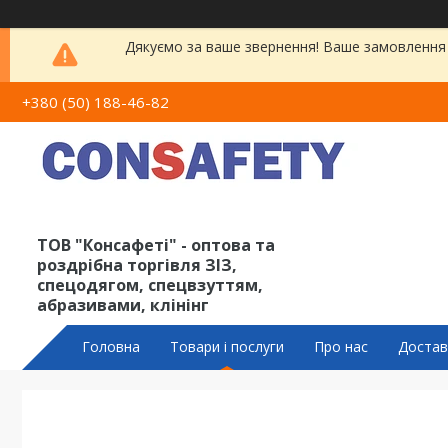
Дякуємо за ваше звернення! Ваше замовлення 
+380 (50) 188-46-82
ТОВ "Консафеті" - оптова та
роздрібна торгівля ЗІЗ,
спецодягом, спецвзуттям,
абразивами, клінінг
Головна
Товари і послуги
Про нас
Достав