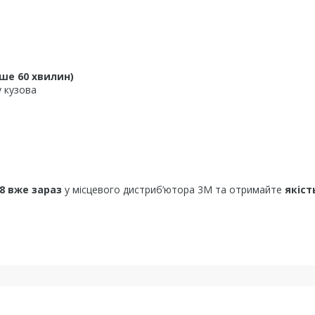
ьше 60 хвилин)
у кузова
8 вже зараз
у місцевого дистриб’ютора 3M та отримайте
якіст