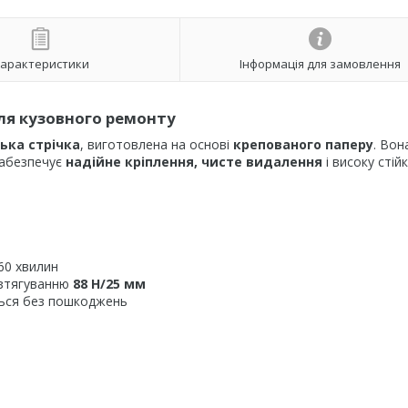
арактеристики
Інформація для замовлення
для кузовного ремонту
ька стрічка
, виготовлена на основі
крепованого паперу
. Вон
абезпечує
надійне кріплення, чисте видалення
і високу стійк
м
60 хвилин
озтягуванню
88 Н/25 мм
ться без пошкоджень