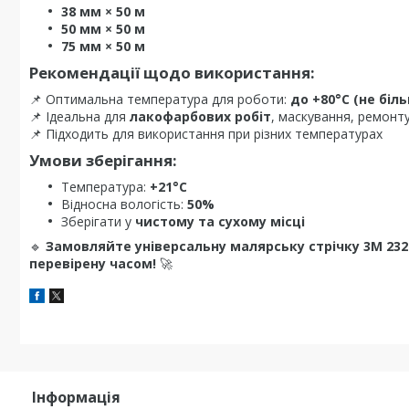
38 мм × 50 м
50 мм × 50 м
75 мм × 50 м
Рекомендації щодо використання:
📌 Оптимальна температура для роботи:
до +80°C (не біл
📌 Ідеальна для
лакофарбових робіт
, маскування, ремонт
📌 Підходить для використання при різних температурах
Умови зберігання:
Температура:
+21°C
Відносна вологість:
50%
Зберігати у
чистому та сухому місці
🔹
Замовляйте універсальну малярську стрічку 3M 232
перевірену часом!
🚀
Інформація