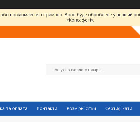
або повідомлення отримано. Воно буде оброблене у перший робо
«Консафеті».
ка та оплата
Контакти
Розмірні сітки
Сертифікати