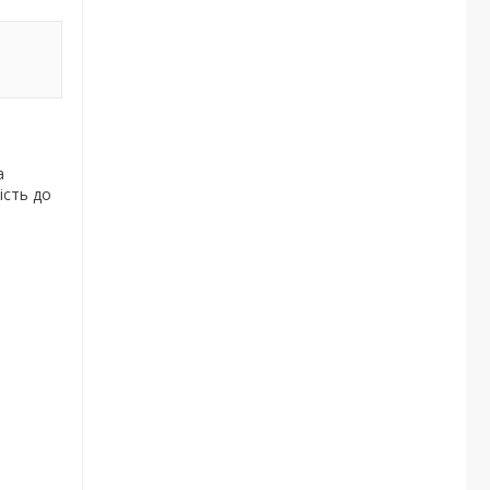
а
ість до