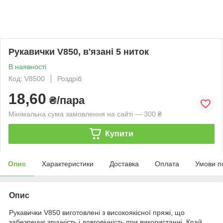
Рукавички V850, в'язані 5 ниток
В наявності
Код: V8500
Роздріб
18,60
₴/пара
Мінімальна сума замовлення на сайті — 300 ₴
Купити
Опис
Характеристики
Доставка
Оплата
Умови п
Опис
Рукавички V850 виготовлені з високоякісної пряжі, що
забезпечує зручність і довговічність при використанні. Край