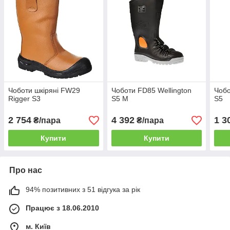
Чоботи шкіряні FW29
Чоботи FD85 Wellington
Чобо
Rigger S3
S5 M
S5
2 754
4 392
1 3
₴/пара
₴/пара
Купити
Купити
Про нас
94% позитивних з 51 відгука за рік
Працює з 18.06.2010
м. Київ