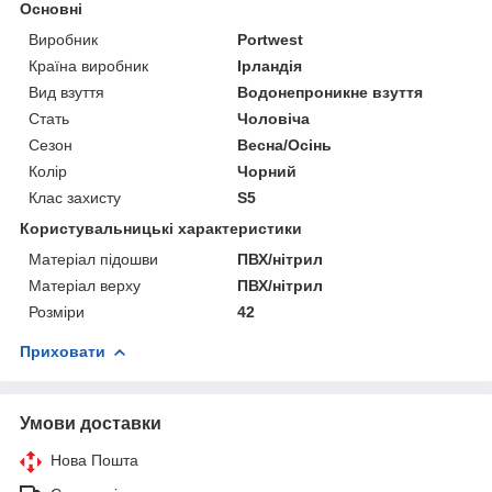
Основні
Виробник
Portwest
Країна виробник
Ірландія
Вид взуття
Водонепроникне взуття
Стать
Чоловіча
Сезон
Весна/Осінь
Колір
Чорний
Клас захисту
S5
Користувальницькі характеристики
Матеріал підошви
ПВХ/нітрил
Матеріал верху
ПВХ/нітрил
Розміри
42
Приховати
Умови доставки
Нова Пошта