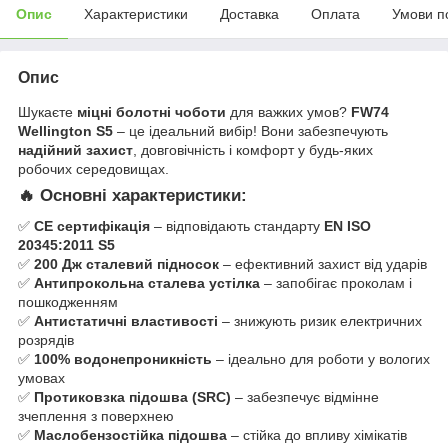
Опис
Характеристики
Доставка
Оплата
Умови п
Опис
Шукаєте
міцні болотні чоботи
для важких умов?
FW74
Wellington S5
– це ідеальний вибір! Вони забезпечують
надійний захист
, довговічність і комфорт у будь-яких
робочих середовищах.
🔥
Основні характеристики:
✅
CE сертифікація
– відповідають стандарту
EN ISO
20345:2011 S5
✅
200 Дж сталевий підносок
– ефективний захист від ударів
✅
Антипрокольна сталева устілка
– запобігає проколам і
пошкодженням
✅
Антистатичні властивості
– знижують ризик електричних
розрядів
✅
100% водонепроникність
– ідеально для роботи у вологих
умовах
✅
Протиковзка підошва (SRC)
– забезпечує відмінне
зчеплення з поверхнею
✅
Маслобензостійка підошва
– стійка до впливу хімікатів