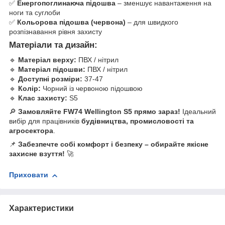
✅
Енергопоглинаюча підошва
– зменшує навантаження на
ноги та суглоби
✅
Кольорова підошва (червона)
– для швидкого
розпізнавання рівня захисту
Матеріали та дизайн:
🔹
Матеріал верху:
ПВХ / нітрил
🔹
Матеріал підошви:
ПВХ / нітрил
🔹
Доступні розміри:
37-47
🔹
Колір:
Чорний із червоною підошвою
🔹
Клас захисту:
S5
🔎
Замовляйте FW74 Wellington S5 прямо зараз!
Ідеальний
вибір для працівників
будівництва, промисловості та
агросектора
.
📌
Забезпечте собі комфорт і безпеку – обирайте якісне
захисне взуття!
🚀
Приховати
Характеристики