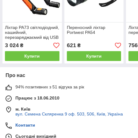
Ліхтар PA73 світлодіодний,
Переносний ліхтар
Ліхт
нашийний,
Portwest PA54
пере
перезаряджаємий від USB
3 024
621
756
₴
₴
Купити
Купити
Про нас
94% позитивних з 51 відгука за рік
Працює з 18.06.2010
м. Київ
вул. Семена Скляренка 9 оф. 503, 506, Київ, Україна
Контакти
Сьогодні вихідний