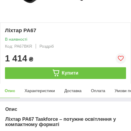
Ліхтар PA67
В наявності
Код: PA67BKR
Роздріб
1 414
₴
Купити
Опис
Характеристики
Доставка
Оплата
Умови п
Опис
Ліхтар PA67 Taskforce – потужне освітлення у
компактному форматі