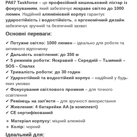
PA67 Taskforce
– це
професійний кишеньковий ліхтар із
фокусуванням
, який забезпечує
яскраве світло до 1000
люмен
. Надійний
алюмінієвий корпус
гарантує
ударостійкість і водостійкість
, а
ергономічний дизайн
забезпечує зручний та безпечний захват.
Основні переваги:
✔
Потужне світло:
1000 люмен
– ідеально для роботи та
активного відпочинку
✔
Дальність освітлення:
до 350 м
✔
5 режимів роботи:
Яскравий – Середній – Тьмяний –
SOS – Спалах
✔
Тривалість роботи:
до 30 годин
✔
Ударостійкий та водостійкий корпус
– надійний у будь-
яких умовах
✔
Фокусування світлового променя
– для точного
освітлення
✔
Ремінець на зап’ястя
– для зручності використання
✔
Живлення:
4 батарейки AA (в комплекті)
✔
CE сертифікований
🔹
Матеріал корпусу:
міцний алюміній
🔹
Колір:
чорний
Ідеальний для: