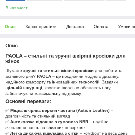
В наявності
Опис
Характеристики
Доставка
Оплата
Умови п
Опис
PAOLA – стильні та зручні шкіряні кросівки для
жінок
Шукаєте
зручні та стильні жіночі кросівки
для роботи та
активного дня?
PAOLA
– це поєднання модного дизайну,
надійного комфорту та інноваційних технологій. Завдяки
щільній шнурівці
, кросівки ідеально облягають ногу,
забезпечуючи максимальну підтримку.
Основні переваги:
✅
Міцна шкіряна верхня частина (Action Leather)
–
довговічність та стильний вигляд
✅
Антиковзка підошва з гумового NBR
– надійне
зчеплення навіть на слизьких поверхнях
✅
Легка дихаюча підкладка з сітки
– комфорт на весь день