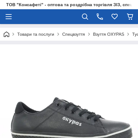
ТОВ "Консафеті" - оптова та роздрібна торгівля ЗІЗ, спецод
Товари та послуги
Спецвзуття
Взуття OXYPAS
Ту