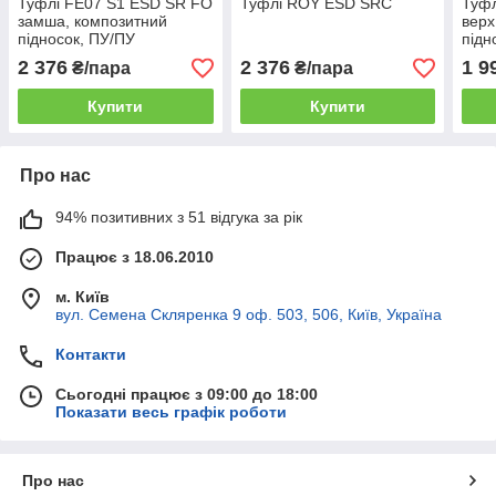
Туфлі FE07 S1 ESD SR FO
Туфлі ROY ESD SRC
Туфл
замша, композитний
верх
підносок, ПУ/ПУ
підн
2 376
2 376
1 9
₴/пара
₴/пара
Купити
Купити
Про нас
94% позитивних з 51 відгука за рік
Працює з 18.06.2010
м. Київ
вул. Семена Скляренка 9 оф. 503, 506, Київ, Україна
Контакти
Сьогодні працює з 09:00 до 18:00
Показати весь графік роботи
Про нас