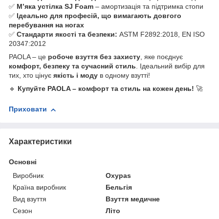
✅
М’яка устілка SJ Foam
– амортизація та підтримка стопи
✅
Ідеально для професій, що вимагають довгого
перебування на ногах
✅
Стандарти якості та безпеки:
ASTM F2892:2018, EN ISO
20347:2012
PAOLA – це
робоче взуття без захисту
, яке поєднує
комфорт, безпеку та сучасний стиль
. Ідеальний вибір для
тих, хто цінує
якість і моду
в одному взутті!
🔹
Купуйте PAOLA – комфорт та стиль на кожен день!
🚀
Приховати
Характеристики
Основні
Виробник
Oxypas
Країна виробник
Бельгія
Вид взуття
Взуття медичне
Сезон
Літо