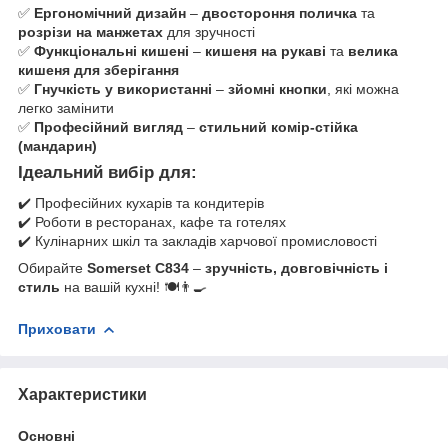
✅
Ергономічний дизайн
–
двостороння поличка
та
розрізи на манжетах
для зручності
✅
Функціональні кишені
–
кишеня на рукаві
та
велика
кишеня для зберігання
✅
Гнучкість у використанні
–
зйомні кнопки
, які можна
легко замінити
✅
Професійний вигляд
–
стильний комір-стійка
(мандарин)
Ідеальний вибір для:
✔️ Професійних кухарів та кондитерів
✔️ Роботи в ресторанах, кафе та готелях
✔️ Кулінарних шкіл та закладів харчової промисловості
Обирайте
Somerset C834
–
зручність, довговічність і
стиль
на вашій кухні! 🍽️👨‍🍳
Приховати
Характеристики
Основні