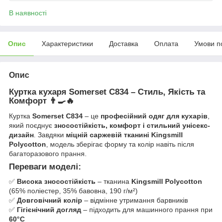
В наявності
Опис
Характеристики
Доставка
Оплата
Умови п
Опис
Куртка кухаря Somerset C834 – Стиль, Якість та
Комфорт
👨‍🍳🔥
Куртка
Somerset C834
– це
професійний одяг для кухарів
,
який поєднує
зносостійкість, комфорт і стильний унісекс-
дизайн
. Завдяки
міцній саржевій тканині
Kingsmill
Polycotton
, модель зберігає форму та колір навіть після
багаторазового прання.
Переваги моделі:
✅
Висока зносостійкість
– тканина
Kingsmill Polycotton
(65% поліестер, 35% бавовна, 190 г/м²)
✅
Довговічний колір
– відмінне утримання барвників
✅
Гігієнічний догляд
– підходить для машинного прання при
60°C