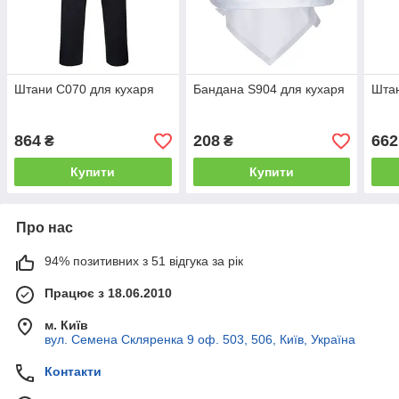
Штани C070 для кухаря
Бандана S904 для кухаря
Штан
864
208
662
₴
₴
Купити
Купити
Про нас
94% позитивних з 51 відгука за рік
Працює з 18.06.2010
м. Київ
вул. Семена Скляренка 9 оф. 503, 506, Київ, Україна
Контакти