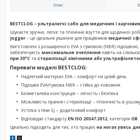
Опис
Х
BESTCLOG – ультралегкі сабо для медичних і харчови
Шукаєте зручне, легке та гігієнічне взуття для щоденної 
Jogger
– це ідеальне рішення для працівників
медичної сфе
Виготовлені з розширеного EVA з гумовою (NBR) підошвою,
забезпечують
максимальне зчеплення
навіть на слизьки
при 30°C
та
стерилізації хімічними або ультрафіоле
Переваги моделі BESTCLOG:
Надлегкий матеріал EVA – комфорт на цілий день
Підошва EVA/гумова NBR – стійка до ковзання
Безметалева конструкція – легкість і безпека
Можливість прання і стерилізації – гігієнічність в усьом
Устілка з піни SJ – додатковий комфорт
Відповідає стандарту
EN ISO 20347:2012
, категорія
OB
Ідеально підходить для тих, хто працює
на ногах увесь де