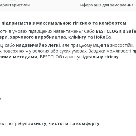
арактеристики
Інформація для замовлення
х підприємств з максимальною гігієною та комфортом
роботи в умовах підвищених навантажень? Сабо
BESTCLOG
від
Safe
ри, харчового виробництва, клінінгу та HoReCa
.
 ці сабо
надзвичайно легкі
, але при цьому міцні та зносостійкі.
х поверхнях – у вологих або сухих умовах. Завдяки можливості
п
товими методами
, BESTCLOG гарантує
ідеальну гігієну
.
у
нь
і потребує
захисту, чистоти та комфорту
.