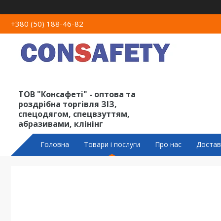
+380 (50) 188-46-82
ТОВ "Консафеті" - оптова та
роздрібна торгівля ЗІЗ,
спецодягом, спецвзуттям,
абразивами, клінінг
Головна
Товари і послуги
Про нас
Достав