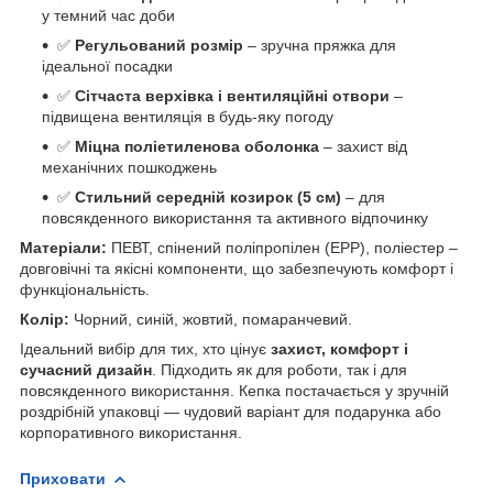
у темний час доби
✅
Регульований розмір
– зручна пряжка для
ідеальної посадки
✅
Сітчаста верхівка і вентиляційні отвори
–
підвищена вентиляція в будь-яку погоду
✅
Міцна поліетиленова оболонка
– захист від
механічних пошкоджень
✅
Стильний середній козирок (5 см)
– для
повсякденного використання та активного відпочинку
Матеріали:
ПЕВТ, спінений поліпропілен (EPP), поліестер –
довговічні та якісні компоненти, що забезпечують комфорт і
функціональність.
Колір:
Чорний, синій, жовтий, помаранчевий.
Ідеальний вибір для тих, хто цінує
захист, комфорт і
сучасний дизайн
. Підходить як для роботи, так і для
повсякденного використання. Кепка постачається у зручній
роздрібній упаковці — чудовий варіант для подарунка або
корпоративного використання.
Приховати