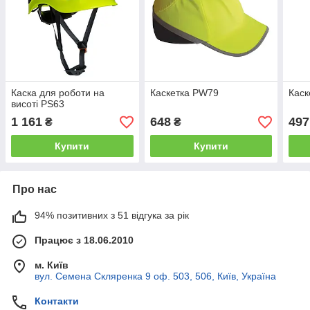
Каска для роботи на
Каскетка PW79
Каск
висоті PS63
1 161
648
497
₴
₴
Купити
Купити
Про нас
94% позитивних з 51 відгука за рік
Працює з 18.06.2010
м. Київ
вул. Семена Скляренка 9 оф. 503, 506, Київ, Україна
Контакти