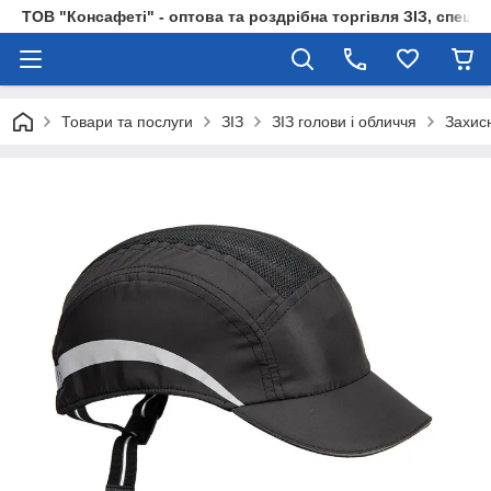
ТОВ "Консафеті" - оптова та роздрібна торгівля ЗІЗ, спецод
Товари та послуги
ЗІЗ
ЗІЗ голови і обличчя
Захисн