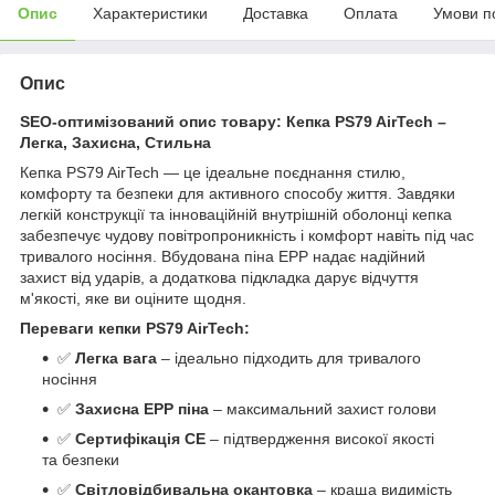
Опис
Характеристики
Доставка
Оплата
Умови п
Опис
SEO-оптимізований опис товару: Кепка PS79 AirTech –
Легка, Захисна, Стильна
Кепка PS79 AirTech — це ідеальне поєднання стилю,
комфорту та безпеки для активного способу життя. Завдяки
легкій конструкції та інноваційній внутрішній оболонці кепка
забезпечує чудову повітропроникність і комфорт навіть під час
тривалого носіння. Вбудована піна EPP надає надійний
захист від ударів, а додаткова підкладка дарує відчуття
м'якості, яке ви оціните щодня.
Переваги кепки PS79 AirTech:
✅
Легка вага
– ідеально підходить для тривалого
носіння
✅
Захисна EPP піна
– максимальний захист голови
✅
Сертифікація CE
– підтвердження високої якості
та безпеки
✅
Світловідбивальна окантовка
– краща видимість