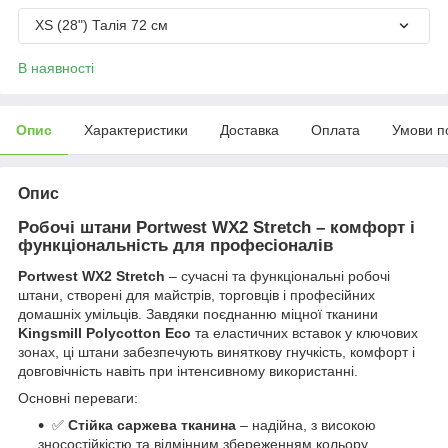
XS (28") Талія 72 см
В наявності
Опис
Характеристики
Доставка
Оплата
Умови п
Опис
Робочі штани Portwest WX2 Stretch – комфорт і
функціональність для професіоналів
Portwest WX2 Stretch
– сучасні та функціональні робочі
штани, створені для майстрів, торговців і професійних
домашніх умільців. Завдяки поєднанню міцної тканини
Kingsmill Polycotton Eco
та еластичних вставок у ключових
зонах, ці штани забезпечують виняткову гнучкість, комфорт і
довговічність навіть при інтенсивному використанні.
Основні переваги:
✅
Стійка саржева тканина
– надійна, з високою
зносостійкістю та відмінним збереженням кольору.