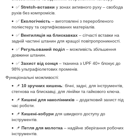
✅
Stretch-вставки
у зонах активного руху – свобода
рухів без компромісів.
✅
Екологічність
– виготовлені з переробленого
поліестеру та сертифікованих матеріалів.
✅
Вентиляція на блискавках
– сітчасті вставки на
задній частині штанин для кращої повітропроникності.
✅
Регульований поділ
– можливість збільшення
довжини штанин.
✅
Захист від сонця
– тканина з UPF 40+ блокує до
98% ультрафіолетових променів.
Функціональні можливості:
📌
10 зручних кишень
: бічні, задні, для інструментів,
стегнова на блискавці, для лінійки та гайкового ключа.
📌
Кишені для наколінників
– додатковий захист під
час роботи.
📌
Кишені-кобури
для швидкого доступу до
інструментів.
📌
Петля для молотка
– надійне зберігання робочих
інструментів.