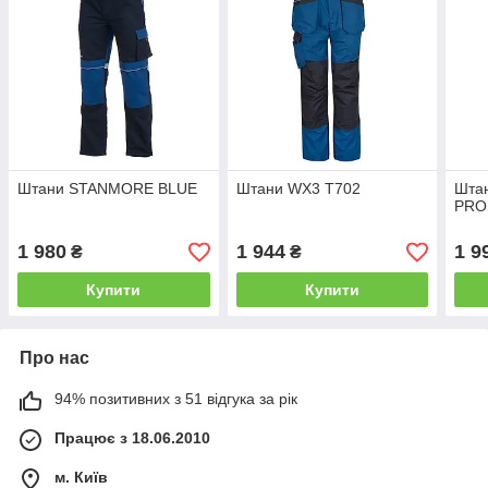
Штани STANMORE BLUE
Штани WX3 T702
Шта
PRO
1 980
1 944
1 9
₴
₴
Купити
Купити
Про нас
94% позитивних з 51 відгука за рік
Працює з 18.06.2010
м. Київ