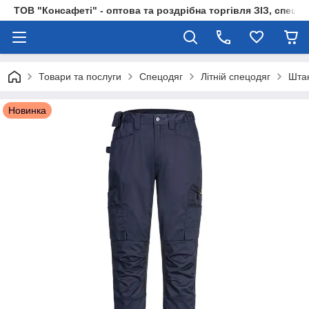
ТОВ "Консафеті" - оптова та роздрібна торгівля ЗІЗ, спецод
Товари та послуги
Спецодяг
Літній спецодяг
Штан
Новинка