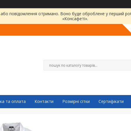
або повідомлення отримано. Воно буде оброблене у перший робо
«Консафеті».
ка та оплата
Контакти
Розмірні сітки
Сертифікати