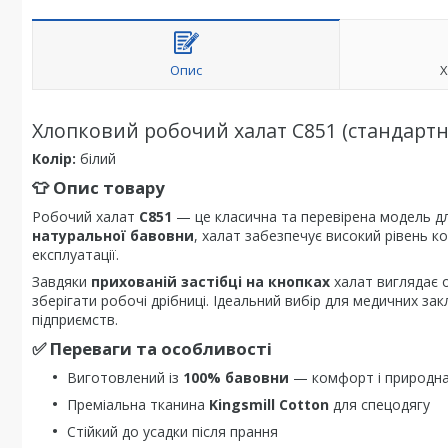
Опис
Х
Хлопковий робочий халат C851 (стандартн
Колір:
білий
👕 Опис товару
Робочий халат
C851
— це класична та перевірена модель д
натуральної бавовни
, халат забезпечує високий рівень ко
експлуатації.
Завдяки
прихованій застібці на кнопках
халат виглядає 
зберігати робочі дрібниці. Ідеальний вибір для медичних зак
підприємств.
✅ Переваги та особливості
Виготовлений із
100% бавовни
— комфорт і природна
Преміальна тканина
Kingsmill Cotton
для спецодягу
Стійкий до усадки після прання