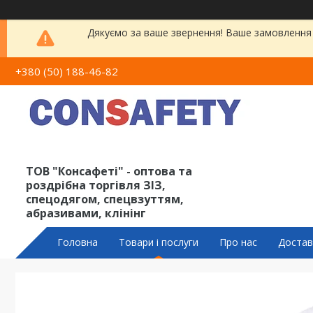
Дякуємо за ваше звернення! Ваше замовлення 
+380 (50) 188-46-82
ТОВ "Консафеті" - оптова та
роздрібна торгівля ЗІЗ,
спецодягом, спецвзуттям,
абразивами, клінінг
Головна
Товари і послуги
Про нас
Достав