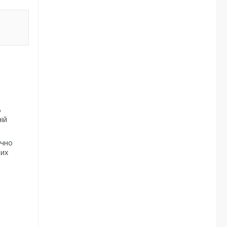
%
ій
учно
чих