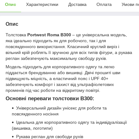
Опис
Характеристики
Доставка
Оплата
Умови п
Опис
Толстовка
Portwest Roma B300
– це універсальна модель,
яка ідеально підходить як для робочого, так і для
повсякденного використання. Класичний круглий виріз і
вільний крій роблять її зручною для всіх типів фігури, а рукава
реглан забезпечують максимальну свободу рухів.
Модель підходить для корпоративного одягу та легко
піддається брендуванню або вишивці. Двічі прошиті шви
підвищують міцність, а еластичний пояс і UPF 40+
забезпечують комфорт і захист від ультрафіолетових
променів під час роботи на відкритому повітрі.
Основні переваги толстовки B300:
Універсальний дизайн унісекс для роботи та
повсякденного носіння
Ідеальна для корпоративного одягу та індивідуалізації
(вишивка, логотипи)
Рукава реглан для свободи рухів