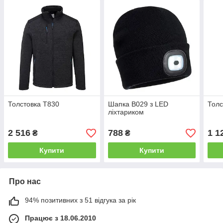
Толстовка T830
Шапка B029 з LED
Толс
ліхтариком
2 516
788
1 1
₴
₴
Купити
Купити
Про нас
94% позитивних з 51 відгука за рік
Працює з 18.06.2010