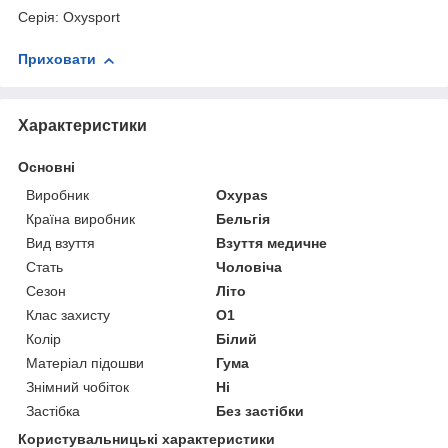
Серія: Oxysport
Приховати
Характеристики
Основні
Виробник
Oxypas
Країна виробник
Бельгія
Вид взуття
Взуття медичне
Стать
Чоловіча
Сезон
Літо
Клас захисту
O1
Колір
Білий
Матеріал підошви
Гума
Знімний чобіток
Ні
Застібка
Без застібки
Користувальницькі характеристики