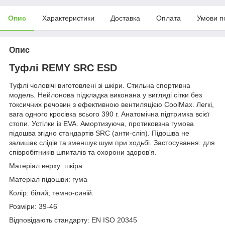
Опис
Характеристики
Доставка
Оплата
Умови п
Опис
Туфлі REMY SRC ESD
Туфлі чоловічі виготовлені зі шкіри. Стильна спортивна
модель. Нейлонова підкладка виконана у вигляді сітки без
токсичних речовин з ефективною вентиляцією CoolMax. Легкі,
вага одного кросівка всього 390 г. Анатомічна підтримка всієї
стопи. Устілки із EVA. Амортизуюча, протиковзна гумова
підошва згідно стандартів SRC (анти-сліп). Підошва не
залишає слідів та зменшує шум при ходьбі. Застосування: для
співробітників шпиталів та охорони здоров'я.
Матеріал верху: шкіра
Матеріал підошви: гума
Колір: білий; темно-синій.
Розміри: 39-46
Відповідають стандарту: EN ISO 20345