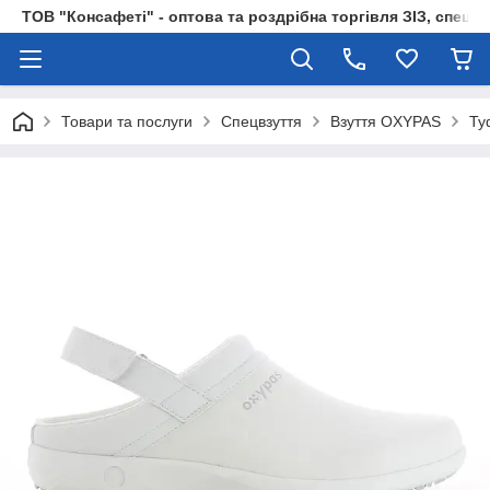
ТОВ "Консафеті" - оптова та роздрібна торгівля ЗІЗ, спецод
Товари та послуги
Спецвзуття
Взуття OXYPAS
Ту