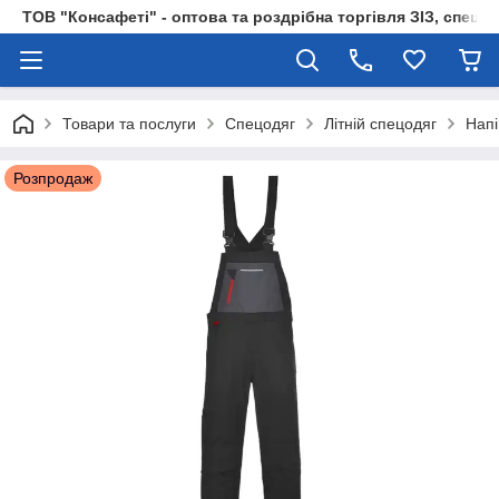
ТОВ "Консафеті" - оптова та роздрібна торгівля ЗІЗ, спецод
Товари та послуги
Спецодяг
Літній спецодяг
Напі
Розпродаж