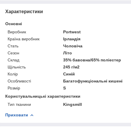
Характеристики
Основні
Виробник
Portwest
Країна виробник
Ірландія
Стать
Чоловіча
Сезон
Літо
Склад
35% бавовна/65% поліестер
Щільність
245 г/м2
Колір
Синій
Особливості
Багатофункціональні кишені
Розмір
S
Користувальницькі характеристики
Тип тканини
Kingsmill
Приховати