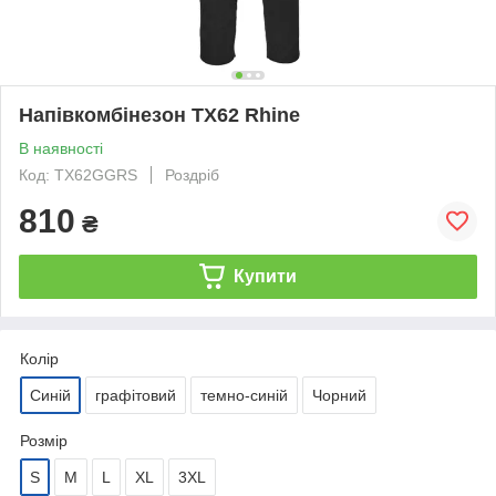
Напівкомбінезон TX62 Rhine
В наявності
Код: TX62GGRS
Роздріб
810
₴
Купити
Колір
Синій
графітовий
темно-синій
Чорний
Розмір
S
M
L
XL
3XL