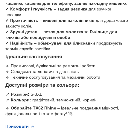
кишеню, кишеню для телефону, задню накладну кишеню
.
✔
Комфорт і гнучкість
–
задня резинка
для зручної
посадки.
✔
Практичність
–
кишені для наколінників
для додаткового
захисту колін.
✔
Зручні деталі
–
петля для молотка
та
D-кільце для
ключів або посвідчення особи
.
✔
Надійність
–
обмежувачі для блискавки
продовжують
термін служби застібки.
Ідеальне застосування:
🔹 Промислові, будівельні та ремонтні роботи
🔹 Складська та логістична діяльність
🔹 Технічне обслуговування та механічні роботи
Доступні розміри та кольори:
📌
Розміри:
S-3XL
📌
Кольори:
графітовий, темно-синій, чорний
🔹
Обирайте TX62 Rhine
– ідеальне поєднання міцності,
функціональності та комфорту! 🚀
Приховати