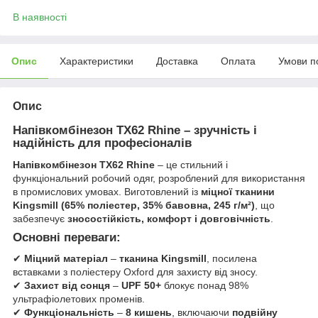
В наявності
Опис
Характеристики
Доставка
Оплата
Умови п
Опис
Напівкомбінезон TX62 Rhine – зручність і
надійність для професіоналів
Напівкомбінезон TX62 Rhine
– це стильний і
функціональний робочий одяг, розроблений для використання
в промислових умовах. Виготовлений із
міцної тканини
Kingsmill (65% поліестер, 35% бавовна, 245 г/м²)
, що
забезпечує
зносостійкість, комфорт і довговічність
.
Основні переваги:
✔
Міцний матеріал
–
тканина Kingsmill
, посилена
вставками з поліестеру Oxford для захисту від зносу.
✔
Захист від сонця
–
UPF 50+
блокує понад 98%
ультрафіолетових променів.
✔
Функціональність
–
8 кишень
, включаючи
подвійну