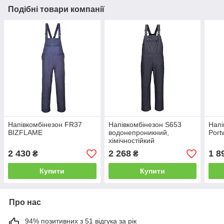
Подібні товари компанії
Напівкомбінезон FR37
Напівкомбінезон S653
Напі
BIZFLAME
водонепроникний,
Port
хімічностійкий
2 430
2 268
1 8
₴
₴
Купити
Купити
Про нас
94% позитивних з 51 відгука за рік