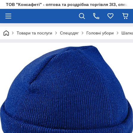
ТОВ "Консафеті" - оптова та роздрібна торгівля ЗІЗ, спецод
Товари та послуги
Спецодяг
Головні убори
Шапка