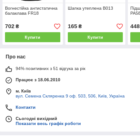
Вогнестійка антистатична
Шапка утеплена B013
Підш
балаклава FR18
PA5
702
165
448
₴
₴
Купити
Купити
Про нас
94% позитивних з 51 відгука за рік
Працює з 18.06.2010
м. Київ
вул. Семена Скляренка 9 оф. 503, 506, Київ, Україна
Контакти
Сьогодні вихідний
Показати весь графік роботи