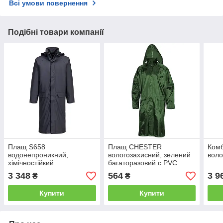
Всі умови повернення
Подібні товари компанії
Плащ S658
Плащ CHESTER
Комб
водонепроникний,
вологозахисний, зелений
воло
хімічностійкий
багаторазовий с PVC
покриттям
3 348
564
3 9
₴
₴
Купити
Купити