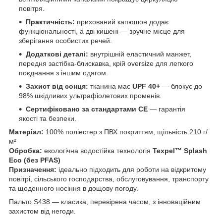
повітря.
Практичність:
прихований капюшон додає
функціональності, а дві кишені — зручне місце для
зберігання особистих речей.
Додаткові деталі:
внутрішній еластичний манжет,
передня застібка-блискавка, крій oversize для легкого
поєднання з іншим одягом.
Захист від сонця:
тканина має
UPF 40+
— блокує до
98% шкідливих ультрафіолетових променів.
Сертифіковано за стандартами CE
— гарантія
якості та безпеки.
Матеріал:
100% поліестер з ПВХ покриттям, щільність 210 г/
м²
Обробка:
екологічна водостійка технологія
Texpel™ Splash
Eco (без PFAS)
Призначення:
ідеально підходить для роботи на відкритому
повітрі, сільського господарства, обслуговування, транспорту
та щоденного носіння в дощову погоду.
Пальто S438 — класика, перевірена часом, з інноваційним
захистом від негоди.