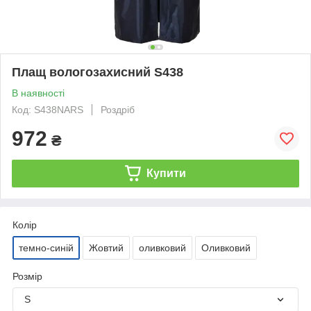
Плащ вологозахисний S438
В наявності
Код: S438NARS
Роздріб
972
₴
Купити
Колір
темно-синій
Жовтий
оливковий
Оливковий
Розмір
S