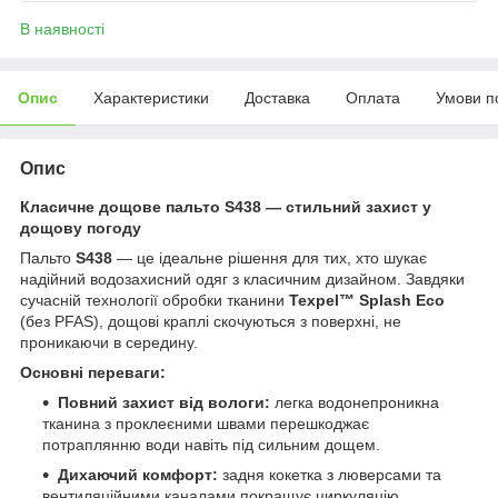
В наявності
Опис
Характеристики
Доставка
Оплата
Умови п
Опис
Класичне дощове пальто S438 — стильний захист у
дощову погоду
Пальто
S438
— це ідеальне рішення для тих, хто шукає
надійний водозахисний одяг з класичним дизайном. Завдяки
сучасній технології обробки тканини
Texpel™ Splash Eco
(без PFAS), дощові краплі скочуються з поверхні, не
проникаючи в середину.
Основні переваги:
Повний захист від вологи:
легка водонепроникна
тканина з проклеєними швами перешкоджає
потраплянню води навіть під сильним дощем.
Дихаючий комфорт:
задня кокетка з люверсами та
вентиляційними каналами покращує циркуляцію