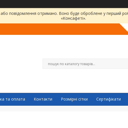
або повідомлення отримано. Воно буде оброблене у перший робо
«Консафеті».
ка та оплата
Контакти
Розмірні сітки
Сертифікати