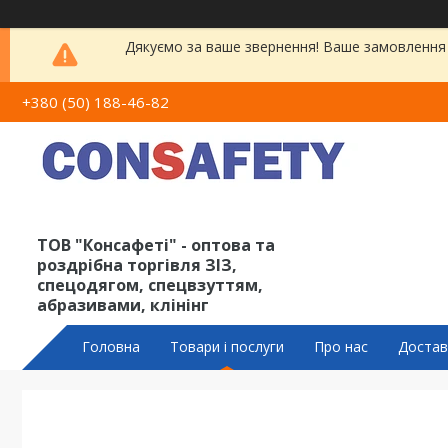
Дякуємо за ваше звернення! Ваше замовлення 
+380 (50) 188-46-82
ТОВ "Консафеті" - оптова та
роздрібна торгівля ЗІЗ,
спецодягом, спецвзуттям,
абразивами, клінінг
Головна
Товари і послуги
Про нас
Достав