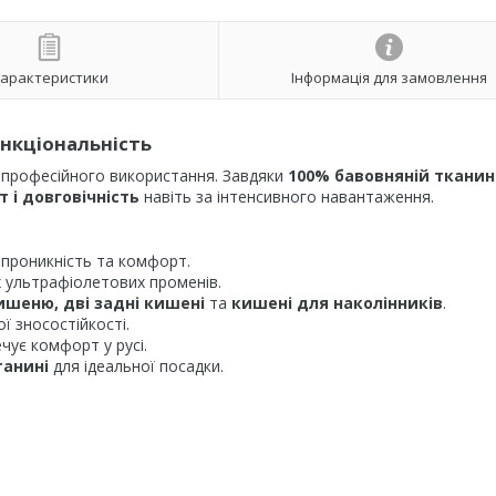
арактеристики
Інформація для замовлення
ункціональність
 професійного використання. Завдяки
100% бавовняній тканині 
 і довговічність
навіть за інтенсивного навантаження.
опроникність та комфорт.
 ультрафіолетових променів.
ишеню, дві задні кишені
та
кишені для наколінників
.
ї зносостійкості.
чує комфорт у русі.
танині
для ідеальної посадки.