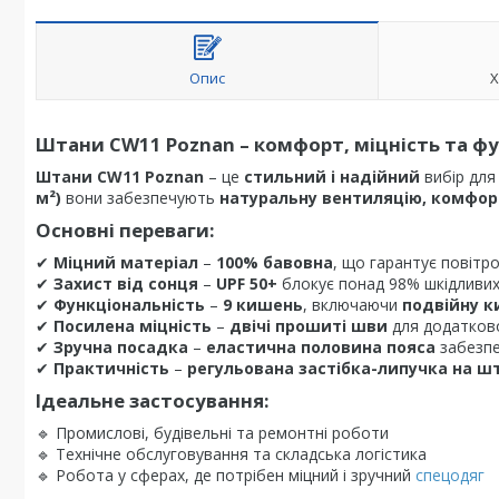
Опис
Х
Штани CW11 Poznan – комфорт, міцність та ф
Штани CW11 Poznan
– це
стильний і надійний
вибір для
м²)
вони забезпечують
натуральну вентиляцію, комфорт
Основні переваги:
✔
Міцний матеріал
–
100% бавовна
, що гарантує повітр
✔
Захист від сонця
–
UPF 50+
блокує понад 98% шкідливих
✔
Функціональність
–
9 кишень
, включаючи
подвійну к
✔
Посилена міцність
–
двічі прошиті шви
для додатково
✔
Зручна посадка
–
еластична половина пояса
забезпе
✔
Практичність
–
регульована застібка-липучка на ш
Ідеальне застосування:
🔹 Промислові, будівельні та ремонтні роботи
🔹 Технічне обслуговування та складська логістика
🔹 Робота у сферах, де потрібен міцний і зручний
спецодяг