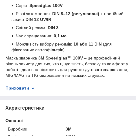
Серія:
Speedglas 100V
Рівні затемнення:
DIN 8–12 (регулювані)
+ постійний
захист
DIN 12 UV/IR
Світлий режим:
DIN 3
Час спрацювання:
0,1 мс
Можливість вибору режимів:
10 або 11 DIN
(для
фіксованих світлофільтрів)
Маска зварника
3M Speedglas™ 100V
– це професійний
рівень захисту для тих, хто цінує якість, безпеку та комфорт у
роботі. Ідеально підходить для ручного дугового зварювання,
MIG/MAG та TIG-зварювання на низьких струмах.
Приховати
Характеристики
Основні
Виробник
3М