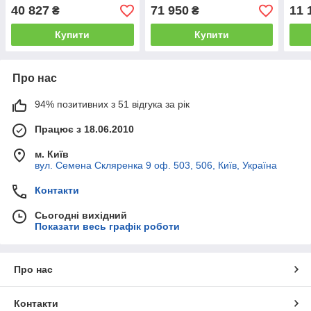
ступінь затемненя 5/8-13
12
40 827
71 950
11 
₴
₴
Купити
Купити
Про нас
94% позитивних з 51 відгука за рік
Працює з 18.06.2010
м. Київ
вул. Семена Скляренка 9 оф. 503, 506, Київ, Україна
Контакти
Сьогодні вихідний
Показати весь графік роботи
Про нас
Контакти