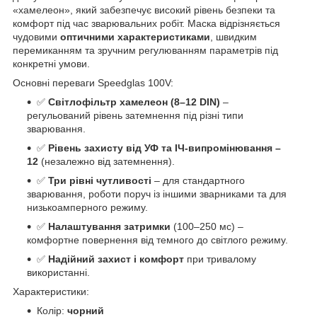
«хамелеон», який забезпечує високий рівень безпеки та
комфорт під час зварювальних робіт. Маска відрізняється
чудовими
оптичними характеристиками
, швидким
перемиканням та зручним регулюванням параметрів під
конкретні умови.
Основні переваги Speedglas 100V:
✅
Світлофільтр хамелеон (8–12 DIN)
–
регульований рівень затемнення під різні типи
зварювання.
✅
Рівень захисту від УФ та ІЧ-випромінювання –
12
(незалежно від затемнення).
✅
Три рівні чутливості
– для стандартного
зварювання, роботи поруч із іншими зварниками та для
низькоамперного режиму.
✅
Налаштування затримки
(100–250 мс) –
комфортне повернення від темного до світлого режиму.
✅
Надійний захист і комфорт
при тривалому
використанні.
Характеристики:
Колір:
чорний