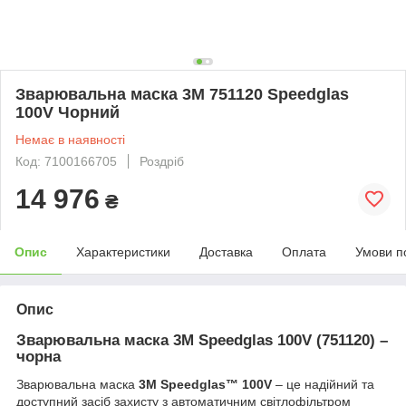
Зварювальна маска 3M 751120 Speedglas
100V Чорний
Немає в наявності
Код: 7100166705
Роздріб
14 976
₴
Опис
Характеристики
Доставка
Оплата
Умови п
Опис
Зварювальна маска 3M Speedglas 100V (751120) –
чорна
Зварювальна маска
3M Speedglas™ 100V
– це надійний та
доступний засіб захисту з автоматичним світлофільтром