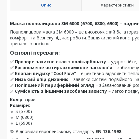
Опис
Характеристики
Маска повнолицьова 3M 6000 (6700, 6800, 6900) – наді
Повнолицьова маска 3M 6000 – це високоякісний багаторазо
комфорт та безпеку під час роботи. Завдяки легкій конструкц
тривалого носіння.
Основні переваги:
✅
Прозоре захисне скло з полікарбонату
– ударостійке,
✅
Ергономічне чотирьохлямкове наголов'я
– забезпечу
✅
Клапан видиху “Cool Flow”
– ефективно відводить тепло 
✅
Низький опір диханню
– завдяки системі подвійного філ
✅
Поліпшений периферійний огляд
– збалансований роз
✅
Сумісність з іншими засобами захисту
– легко поєдн
Колір:
сірий.
Розміри:
🔹 S (6700)
🔹 M (6800)
🔹 L (6900)
💯 Відповідає європейському стандарту
EN 136:1998
.