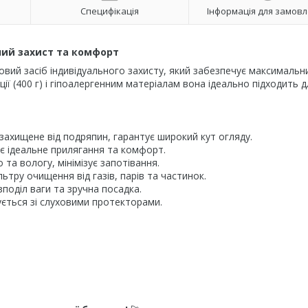
Специфікація
Інформація для замов
йний захист та комфорт
вий засіб індивідуального захисту, який забезпечує максимальн
ії (400 г) і гіпоалергенним матеріалам вона ідеально підходить д
 захищене від подряпин, гарантує широкий кут огляду.
є ідеальне прилягання та комфорт.
та вологу, мінімізує запотівання.
ьтру очищення від газів, парів та частинок.
поділ ваги та зручна посадка.
ується зі слуховими протекторами.