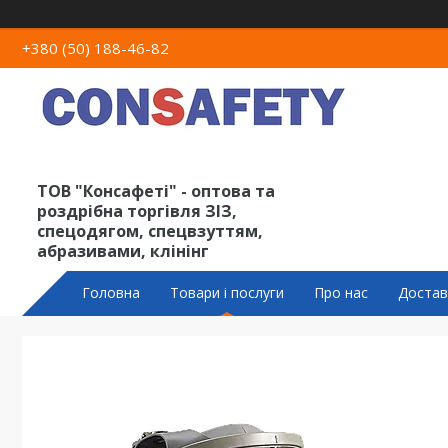
+380 (50) 188-46-82
ТОВ "Консафеті" - оптова та
роздрібна торгівля ЗІЗ,
спецодягом, спецвзуттям,
абразивами, клінінг
Головна
Товари і послуги
Про нас
Достав