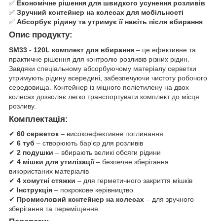
✅
Економічне рішення для швидкого усунення розливів
✅
Зручний контейнер на колесах для мобільності
✅
Абсорбує рідину та утримує її навіть після вбирання
Опис продукту:
SM33 - 120L комплект для вбирання
– це ефективне та
практичне рішення для контролю розливів різних рідин.
Завдяки спеціальному абсорбуючому матеріалу серветки
утримують рідину всередині, забезпечуючи чистоту робочого
середовища. Контейнер із міцного поліетилену на двох
колесах дозволяє легко транспортувати комплект до місця
розливу.
Комплектація:
✔
60 серветок
– високоефективне поглинання
✔
6 туб
– створюють бар'єр для розливів
✔
2 подушки
– вбирають великі обсяги рідини
✔
4 мішки для утилізації
– безпечне зберігання
використаних матеріалів
✔
4 хомутні стяжки
– для герметичного закриття мішків
✔
Інструкція
– покрокове керівництво
✔
Промисловий контейнер на колесах
– для зручного
зберігання та переміщення