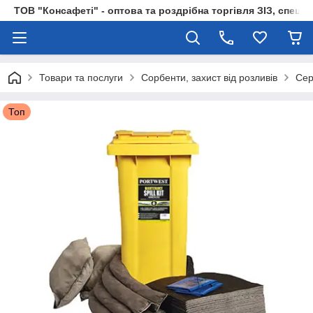
ТОВ "Консафеті" - оптова та роздрібна торгівля ЗІЗ, спецод
Товари та послуги
Сорбенти, захист від розливів
Сер
Топ