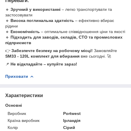
Переваги:
🔹
Зручний у використанні
– легко транспортувати та
застосовувати
🔹
Висока поглинальна здатність
– ефективно вбирає
рідини
🔹
Економічність
– оптимальне співвідношення ціни та якості
🔹
Підходить для заводів, складів, СТО та промислових
підприємств
👉
Забезпечте безпеку на робочому місці!
Замовляйте
SM33 - 120L комплект для вбирання
вже сьогодні. 🚀
📌
Не відкладайте – купуйте зараз!
Приховати
Характеристики
Основні
Виробник
Portwest
Країна виробник
Ірландія
Колір
Сірий