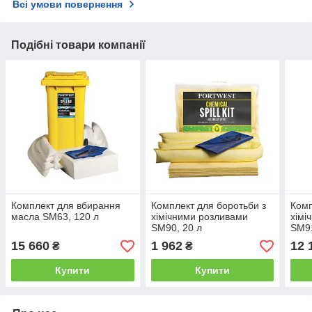
Всі умови повернення
Подібні товари компанії
Комплект для вбирання
Комплект для боротьби з
Комп
масла SM63, 120 л
хімічними розливами
хімі
SM90, 20 л
SM91
15 660
1 962
12 
₴
₴
Купити
Купити