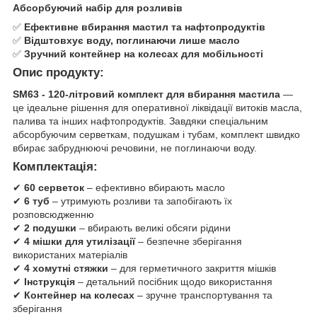
Абсорбуючий набір для розливів
✅
Ефективне вбирання мастил та нафтопродуктів
✅
Відштовхує воду, поглинаючи лише масло
✅
Зручний контейнер на колесах для мобільності
Опис продукту:
SM63 - 120-літровий комплект для вбирання мастила
—
це ідеальне рішення для оперативної ліквідації витоків масла,
палива та інших нафтопродуктів. Завдяки спеціальним
абсорбуючим серветкам, подушкам і тубам, комплект швидко
вбирає забруднюючі речовини, не поглинаючи воду.
Комплектація:
✔
60 серветок
– ефективно вбирають масло
✔
6 туб
– утримують розливи та запобігають їх
розповсюдженню
✔
2 подушки
– вбирають великі обсяги рідини
✔
4 мішки для утилізації
– безпечне зберігання
використаних матеріалів
✔
4 хомутні стяжки
– для герметичного закриття мішків
✔
Інструкція
– детальний посібник щодо використання
✔
Контейнер на колесах
– зручне транспортування та
зберігання