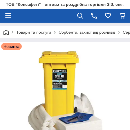
ТОВ "Консафеті" - оптова та роздрібна торгівля ЗІЗ, спецод
Товари та послуги
Сорбенти, захист від розливів
Сер
Новинка