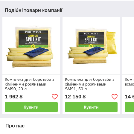
Подібні товари компанії
Комплект для боротьби з
Комплект для боротьби з
Комп
хімічними розливами
хімічними розливами
всмо
SM90, 20 л
SM91, 50 л
1 962
12 150
14 
₴
₴
Купити
Купити
Про нас