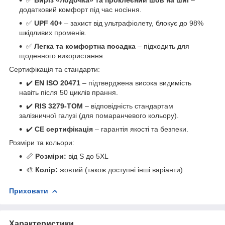
додатковий комфорт під час носіння.
✅
UPF 40+
– захист від ультрафіолету, блокує до 98%
шкідливих променів.
✅
Легка та комфортна посадка
– підходить для
щоденного використання.
Сертифікація та стандарти:
✔️
EN ISO 20471
– підтверджена висока видимість
навіть після 50 циклів прання.
✔️
RIS 3279-TOM
– відповідність стандартам
залізничної галузі (для помаранчевого кольору).
✔️
CE сертифікація
– гарантія якості та безпеки.
Розміри та кольори:
📏
Розміри:
від S до 5XL
🎨
Колір:
жовтий (також доступні інші варіанти)
Приховати
Характеристики