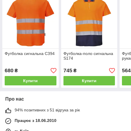
Футболка сигнальна C394
Футболка-поло сигнальна
Футб
S174
рука
680
745
564
₴
₴
Купити
Купити
Про нас
94% позитивних з 51 відгука за рік
Працює з 18.06.2010