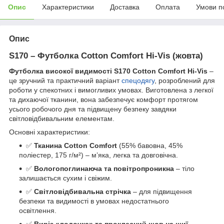
Опис
Характеристики
Доставка
Оплата
Умови п
Опис
S170 – Футболка Cotton Comfort Hi-Vis (жовта)
Футболка високої видимості S170 Cotton Comfort Hi-Vis
–
це зручний та практичний варіант
спецодягу
, розроблений для
роботи у спекотних і вимогливих умовах. Виготовлена з легкої
та дихаючої тканини, вона забезпечує комфорт протягом
усього робочого дня та підвищену безпеку завдяки
світловідбивальним елементам.
Основні характеристики:
✅
Тканина Cotton Comfort
(55% бавовна, 45%
поліестер, 175 г/м²) – м’яка, легка та довговічна.
✅
Вологопоглинаюча та повітропроникна
– тіло
залишається сухим і свіжим.
✅
Світловідбивальна стрічка
– для підвищення
безпеки та видимості в умовах недостатнього
освітлення.
✅
Виріз «лодочка» та проклеєний шов на шиї
–