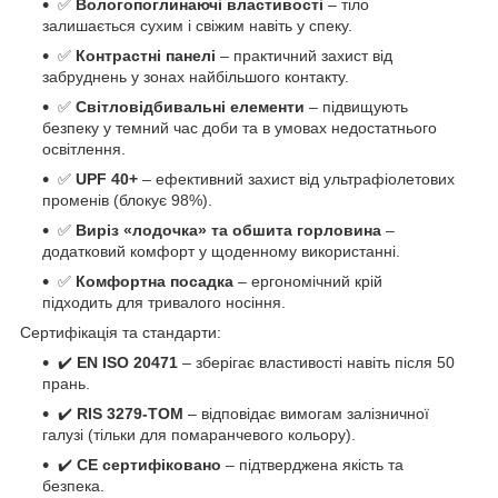
✅
Вологопоглинаючі властивості
– тіло
залишається сухим і свіжим навіть у спеку.
✅
Контрастні панелі
– практичний захист від
забруднень у зонах найбільшого контакту.
✅
Світловідбивальні елементи
– підвищують
безпеку у темний час доби та в умовах недостатнього
освітлення.
✅
UPF 40+
– ефективний захист від ультрафіолетових
променів (блокує 98%).
✅
Виріз «лодочка» та обшита горловина
–
додатковий комфорт у щоденному використанні.
✅
Комфортна посадка
– ергономічний крій
підходить для тривалого носіння.
Сертифікація та стандарти:
✔️
EN ISO 20471
– зберігає властивості навіть після 50
прань.
✔️
RIS 3279-TOM
– відповідає вимогам залізничної
галузі (тільки для помаранчевого кольору).
✔️
CE сертифіковано
– підтверджена якість та
безпека.