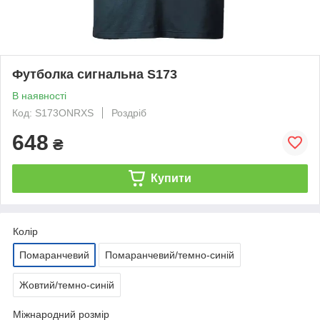
Футболка сигнальна S173
В наявності
Код: S173ONRXS
Роздріб
648
₴
Купити
Колір
Помаранчевий
Помаранчевий/темно-синій
Жовтий/темно-синій
Міжнародний розмір