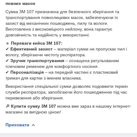
повних масок
Сумка 3M 107 призначена для безпечного зберігання та
транспортування повнолицевих масок, забезпечуючи їх
захист від механічних пошкоджень, пилу та вологи.
Виготовлена з високоміцного нейлону, вона гарантує
довговічність та надійність у використанні.
🔹
Переваги кейса 3M 107:
✔
Ефективний захист
– матеріал сумки не пропускає пил і
вологу, зберігаючи чистоту респіратора.
✔
Зручне транспортування
– оснащена регульованим
плечовим ременем для комфортного носіння.
✔
Персоналізація
– на передній частині є пластиковий
тримач для картки з іменем власника.
Використання спеціальної сумки дозволяє подовжити термін
служби респіратора, запобігаючи його пошкодженню під час
перевезення або зберігання.
🔎
Купити сумку 3M 107
можна вже зараз в нашому інтернет-
магазині за вигідною ціною!
Приховати