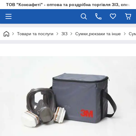
ТОВ "Консафеті" - оптова та роздрібна торгівля ЗІЗ, спецод
Товари та послуги
ЗІЗ
Сумки,рюкзаки та інше
Сум