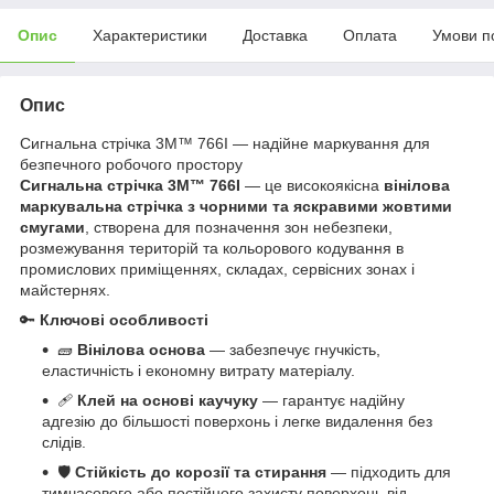
Опис
Характеристики
Доставка
Оплата
Умови п
Опис
Сигнальна стрічка 3M™ 766I — надійне маркування для
безпечного робочого простору
Сигнальна стрічка 3M™ 766I
— це високоякісна
вінілова
маркувальна стрічка з чорними та яскравими жовтими
смугами
, створена для позначення зон небезпеки,
розмежування територій та кольорового кодування в
промислових приміщеннях, складах, сервісних зонах і
майстернях.
🔑
Ключові особливості
🧱
Вінілова основа
— забезпечує гнучкість,
еластичність і економну витрату матеріалу.
🩹
Клей на основі каучуку
— гарантує надійну
адгезію до більшості поверхонь і легке видалення без
слідів.
🛡️
Стійкість до корозії та стирання
— підходить для
тимчасового або постійного захисту поверхонь від