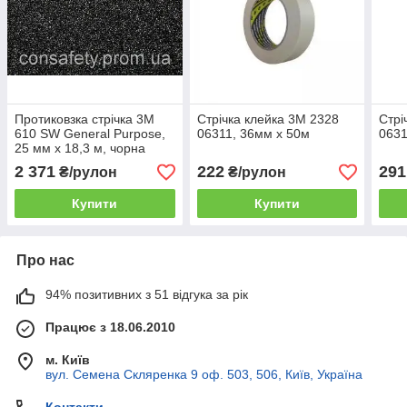
Протиковзка стрічка 3М
Стрічка клейка 3М 2328
Стрі
610 SW General Purpose,
06311, 36мм х 50м
0631
25 мм х 18,3 м, чорна
2 371
222
291
₴/рулон
₴/рулон
Купити
Купити
Про нас
94% позитивних з 51 відгука за рік
Працює з 18.06.2010
м. Київ
вул. Семена Скляренка 9 оф. 503, 506, Київ, Україна