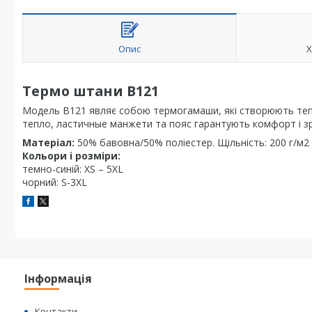
Опис
Х
Термо штани B121
Модель B121 являє собою термогамаши, які створюють теп
тепло, ластичные манжети та пояс гарантують комфорт і зр
Матеріал:
50% бавовна/50% поліестер. Щільність: 200 г/м2
Кольори і розміри:
темно-синій: XS – 5XL
чорний: S-3XL
Інформація
Контакти