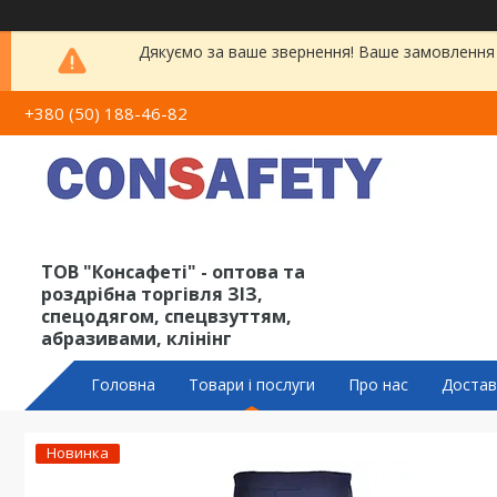
Дякуємо за ваше звернення! Ваше замовлення 
+380 (50) 188-46-82
ТОВ "Консафеті" - оптова та
роздрібна торгівля ЗІЗ,
спецодягом, спецвзуттям,
абразивами, клінінг
Головна
Товари і послуги
Про нас
Достав
Новинка