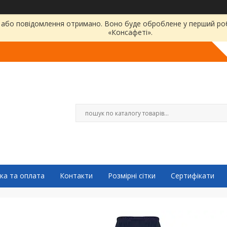
або повідомлення отримано. Воно буде оброблене у перший робо
«Консафеті».
ка та оплата
Контакти
Розмірні сітки
Сертифікати